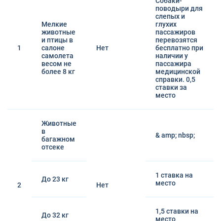
Собаки-
поводыри для
слепых и
Мелкие
глухих
животные
пассажиров
и птицы в
перевозятся
1
салоне
Нет
бесплатно при
самолета
наличии у
весом не
пассажира
более 8 кг
медицинской
справки. 0,5
ставки за
место
Животные
в
& amp; nbsp;
багажном
отсеке
1 ставка на
До 23 кг
место
2
Нет
1,5 ставки на
До 32 кг
место