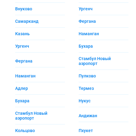
Внуково
Ургенч
Самарканд
Фергана
Казань
Наманган
Ургенч
Бухара
Стамбул Новый
Фергана
аэропорт
Наманган
Пулково
Адлер
Термез
Бухара
Нукус
Стамбул Новый
Андижан
аэропорт
Кольцово
Пхукет