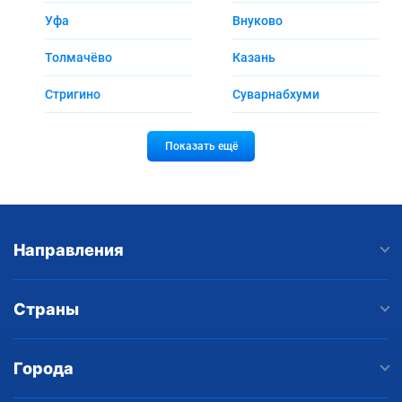
Уфа
Внуково
Толмачёво
Казань
Стригино
Суварнабхуми
Показать ещё
Направления
Страны
Города