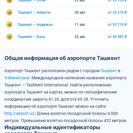
Ташкент — Сочи
29 авг.
от 33 709 ₽
Ташкент — Алматы
20 авг.
от 16 270 ₽
Ташкент — Андижан
11 авг.
от 52 710 ₽
Ташкент — Баку
22 авг.
от 30 987 ₽
Общая информация об аэропорте Ташкент
Аэропорт Ташкент расположен рядом с городом
Ташкент
в
Узбекистане
.
Международное написание названия аэропорта
Ташкент — Tashkent International.
Найти расположение
аэропорта Ташкент на картах, можно по географическим
координатам:
широта 41.26, долгота 69.28.
Уточнить
информацию об аэропорте Ташкент можно на сайте
http://airport.uz/
Длина взлетно-посадочной полосы 4 000
метров.
Превышение взлетно-посадочной полосы 432 метров.
Индивидуальные идентификаторы