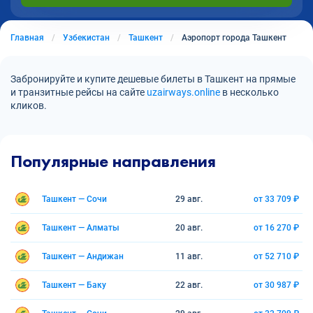
Главная
Узбекистан
Ташкент
Аэропорт города Ташкент
Забронируйте и купите дешевые билеты в Ташкент на прямые
и транзитные рейсы на сайте
uzairways.online
в несколько
кликов.
Популярные направления
Ташкент — Сочи
29 авг.
от 33 709 ₽
Ташкент — Алматы
20 авг.
от 16 270 ₽
Ташкент — Андижан
11 авг.
от 52 710 ₽
Ташкент — Баку
22 авг.
от 30 987 ₽