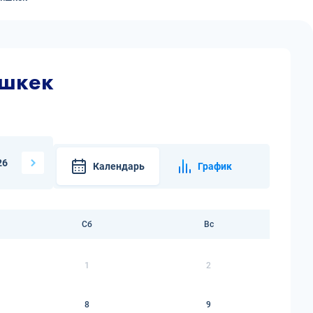
ишкек
26
Календарь
График
Сб
Вс
1
2
8
9