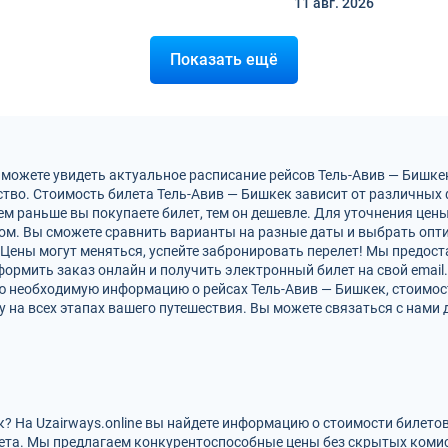
11 авг.
2026
Показать ещё
 можете увидеть актуальное расписание рейсов Тель-Авив — Бишке
тво. Стоимость билета Тель-Авив — Бишкек зависит от различных ф
м раньше вы покупаете билет, тем он дешевле. Для уточнения цен
м. Вы сможете сравнить варианты на разные даты и выбрать опт
 Цены могут меняться, успейте забронировать перелет! Мы предос
ормить заказ онлайн и получить электронный билет на свой email.
ю необходимую информацию о рейсах Тель-Авив — Бишкек, стоимос
на всех этапах вашего путешествия. Вы можете связаться с нами 
к? На Uzairways.online вы найдете информацию о стоимости билето
ета. Мы предлагаем конкурентоспособные цены без скрытых комис