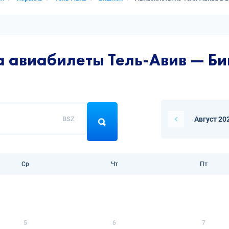
а авиабилеты Тель-Авив — Б
BSZ
Август 20
Ср
Чт
Пт
5
6
7