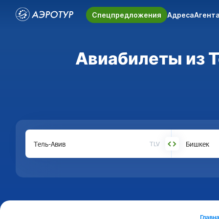
Спецпредложения
Адреса
Агент
Авиабилеты из Т
TLV
Главн