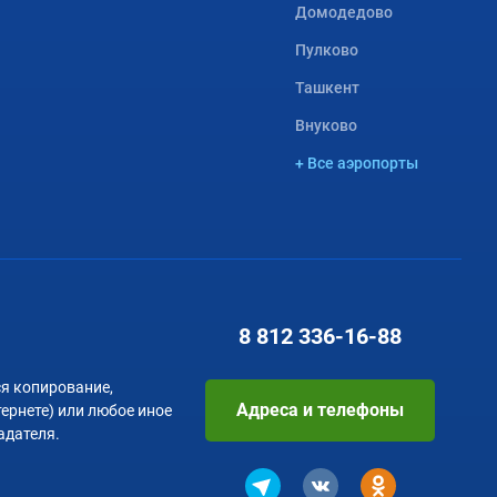
Домодедово
Пулково
Ташкент
Внуково
+ Все аэропорты
8 812
336-16-88
я копирование,
Адреса и телефоны
тернете) или любое иное
адателя.