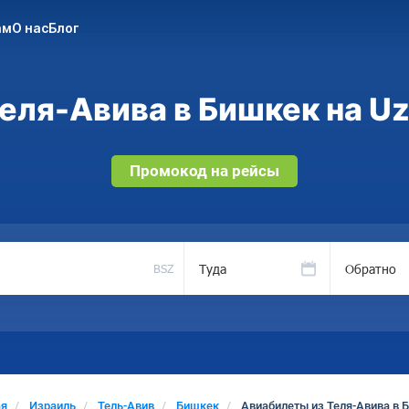
ам
О нас
Блог
еля-Авива в Бишкек на Uz
Промокод на рейсы
Туда
Обратно
BSZ
ая
Израиль
Тель-Авив
Бишкек
Авиабилеты из Теля-Авива в 