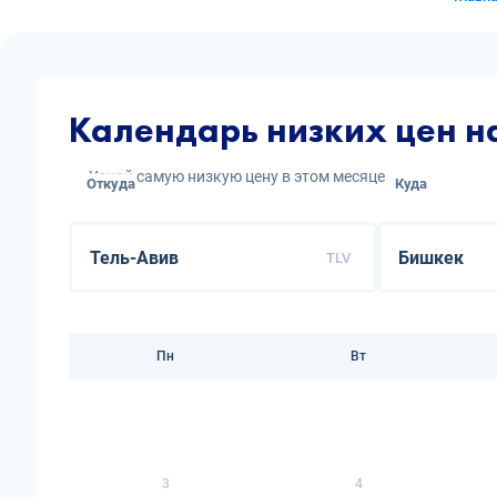
Календарь низких цен н
Узнай самую низкую цену в этом месяце
Откуда
Куда
TLV
Пн
Вт
3
4