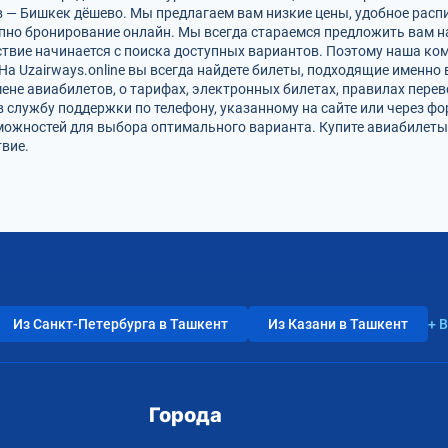
в — Бишкек дёшево. Мы предлагаем вам низкие цены, удобное расп
упно бронирование онлайн. Мы всегда стараемся предложить вам 
ствие начинается с поиска доступных вариантов. Поэтому наша ко
На Uzairways.online вы всегда найдете билеты, подходящие именно
ене авиабилетов, о тарифах, электронных билетах, правилах пере
в службу поддержки по телефону, указанному на сайте или через ф
ожностей для выбора оптимального варианта. Купите авиабилеты 
вие.
Из Санкт-Петербурга в Ташкент
Из Казани в Ташкент
+ 
Города