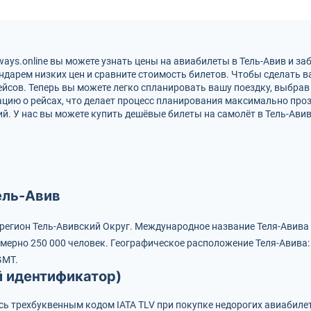
rways.online вы можете узнать цены на авиабилеты в Тель-Авив и з
ендарем низких цен и сравните стоимость билетов. Чтобы сделать 
йсов. Теперь вы можете легко спланировать вашу поездку, выбрав 
цию о рейсах, что делает процесс планирования максимально про
сий. У нас вы можете купить дешёвые билеты на самолёт в Тель-Авив
ель-Авив
 регион Тель-Авивский Округ.
Международное название Теля-Авива —
мерно 250 000 человек.
Географическое расположение Теля-Авива: 
GMT.
й идентификатор)
сь трехбуквенным кодом IATA
TLV
при покупке недорогих авиабиле