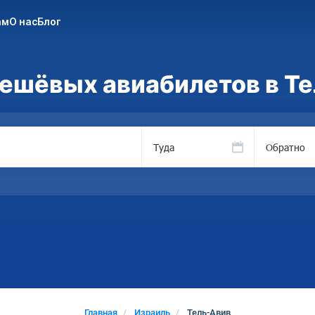
ам
О нас
Блог
ешёвых авиабилетов в Т
Туда
Обратно
Главная
Израиль
Тель-Авив