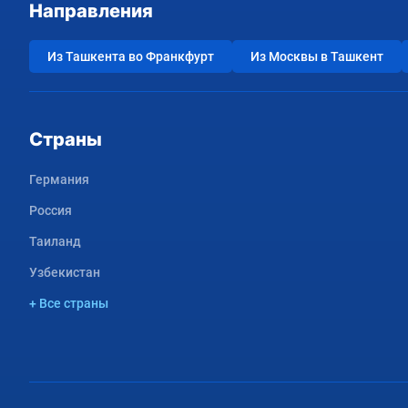
Направления
Из Ташкента во Франкфурт
Из Москвы в Ташкент
Страны
Германия
Россия
Таиланд
Узбекистан
+ Все страны