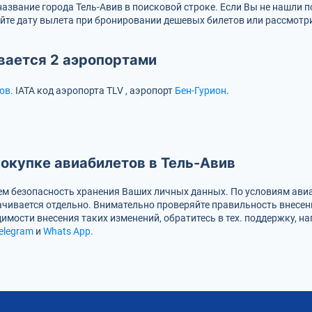
название города Тель-Авив в поисковой строке. Если Вы не нашли
йте дату вылета при бронировании дешевых билетов или рассмотр
вается 2 аэропортами
ов
.
IATA код аэропорта
TLV
, аэропорт
Бен-Гурион
.
окупке авиабилетов в Тель-Авив
м безопасность хранения Ваших личных данных. По условиям авиа
чивается отдельно. Внимательно проверяйте правильность внесен
имости внесения таких изменений, обратитесь в тех. поддержку, н
elegram
и
Whats App
.