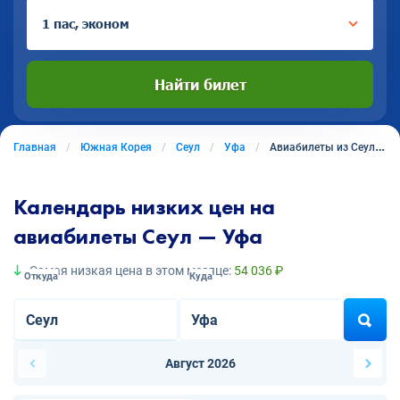
1 пас, эконом
Найти билет
Главная
Южная Корея
Сеул
Уфа
Авиабилеты из Сеула в Уфу
Календарь низких цен на
авиабилеты Сеул — Уфа
Самая низкая цена в этом месяце:
54 036 ₽
Откуда
Куда
Август 2026