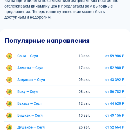
вы найдете билеты по самым низким ценам. Мы постоянно
отслеживаем динамику цен и предлагаем вам выгодные
предложения. Теперь ваше путешествие может быть
доступным и недорогим.
Популярные направления
Сочи — Сеул
13 авг.
от 59 986 ₽
Алматы — Сеул
17 авг.
от 52 980 ₽
Андижан — Сеул
09 авг.
от 43 392 ₽
Баку — Сеул
08 авг.
от 56 782 ₽
Бухара — Сеул
12 авг.
от 44 620 ₽
Бишкек — Сеул
10 авг.
от 49 156 ₽
Душанбе — Сеул
25 авг.
от 52 664 ₽