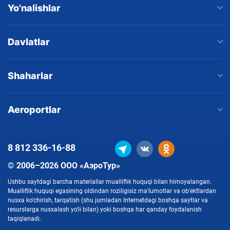
Yo'nalishlar
Davlatlar
Shaharlar
Aeroportlar
8 812
336-16-88
© 2006–2026 ООО «АэроТур»
Ushbu saytdagi barcha materiallar mualliflik huquqi bilan himoyalangan.
Mualliflik huquqi egasining oldindan roziligisiz ma'lumotlar va ob'ektlardan
nusxa ko'chirish, tarqatish (shu jumladan Internetdagi boshqa saytlar va
resurslarga nusxalash yo'li bilan) yoki boshqa har qanday foydalanish
taqiqlanadi.