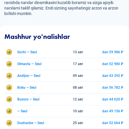
ravishda narxlar dinamikasini kuzatib boramiz va sizga ajoyib
narxlarni taklif qilamiz. Endi sizning sayohatingiz arzon va arzon
bo'lishi mumkin.
Mashhur yoʻnalishlar
Sochi — Seul
13 авг
dan 59 986 ₽
Olmaota — Seul
17 авг
dan 52 980 ₽
Andijon — Seul
09 авг
dan 43 392 ₽
Boku — Seul
08 авг
dan 56 782 ₽
Buxoro — Seul
12 авг
dan 44 620 ₽
— Seul
10 авг
dan 49 156 ₽
Dushanbe — Seul
25 авг
dan 52 664 ₽