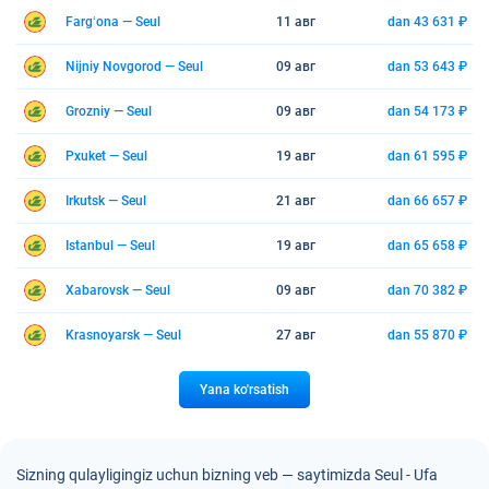
Fargʻona — Seul
11 авг
dan 43 631 ₽
Nijniy Novgorod — Seul
09 авг
dan 53 643 ₽
Grozniy — Seul
09 авг
dan 54 173 ₽
Pxuket — Seul
19 авг
dan 61 595 ₽
Irkutsk — Seul
21 авг
dan 66 657 ₽
Istanbul — Seul
19 авг
dan 65 658 ₽
Xabarovsk — Seul
09 авг
dan 70 382 ₽
Krasnoyarsk — Seul
27 авг
dan 55 870 ₽
Yana ko'rsatish
Sizning qulayligingiz uchun bizning veb — saytimizda Seul - Ufa