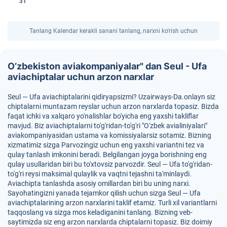
31
Tanlang Kalendar kerakli sanani tanlang, narxni ko'rish uchun
O’zbekiston aviakompaniyalar" dan Seul - Ufa
aviachiptalar uchun arzon narxlar
Seul — Ufa aviachiptalarini qidiryapsizmi? Uzairways-Da.onlayn siz
chiptalarni muntazam reyslar uchun arzon narxlarda topasiz. Bizda
faqat ichki va xalqaro yo'nalishlar bo'yicha eng yaxshi takliflar
mavjud. Biz aviachiptalarni to'g'ridan-to'g'ri "O'zbek avialiniyalari"
aviakompaniyasidan ustama va komissiyalarsiz sotamiz. Bizning
xizmatimiz sizga Parvozingiz uchun eng yaxshi variantni tez va
qulay tanlash imkonini beradi. Belgilangan joyga borishning eng
qulay usullaridan biri bu to'xtovsiz parvozdir. Seul — Ufa to'g'ridan-
to'g'ri reysi maksimal qulaylik va vaqtni tejashni ta'minlaydi.
Aviachipta tanlashda asosiy omillardan biri bu uning narxi.
Sayohatingizni yanada tejamkor qilish uchun sizga Seul — Ufa
aviachiptalarining arzon narxlarini taklif etamiz. Turli xil variantlarni
taqqoslang va sizga mos keladiganini tanlang. Bizning veb-
saytimizda siz eng arzon narxlarda chiptalarni topasiz. Biz doimiy