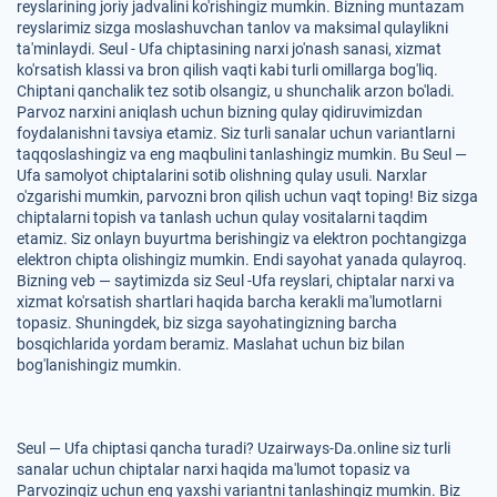
reyslarining joriy jadvalini ko'rishingiz mumkin. Bizning muntazam
reyslarimiz sizga moslashuvchan tanlov va maksimal qulaylikni
ta'minlaydi. Seul - Ufa chiptasining narxi jo'nash sanasi, xizmat
ko'rsatish klassi va bron qilish vaqti kabi turli omillarga bog'liq.
Chiptani qanchalik tez sotib olsangiz, u shunchalik arzon bo'ladi.
Parvoz narxini aniqlash uchun bizning qulay qidiruvimizdan
foydalanishni tavsiya etamiz. Siz turli sanalar uchun variantlarni
taqqoslashingiz va eng maqbulini tanlashingiz mumkin. Bu Seul —
Ufa samolyot chiptalarini sotib olishning qulay usuli. Narxlar
o'zgarishi mumkin, parvozni bron qilish uchun vaqt toping! Biz sizga
chiptalarni topish va tanlash uchun qulay vositalarni taqdim
etamiz. Siz onlayn buyurtma berishingiz va elektron pochtangizga
elektron chipta olishingiz mumkin. Endi sayohat yanada qulayroq.
Bizning veb — saytimizda siz Seul -Ufa reyslari, chiptalar narxi va
xizmat ko'rsatish shartlari haqida barcha kerakli ma'lumotlarni
topasiz. Shuningdek, biz sizga sayohatingizning barcha
bosqichlarida yordam beramiz. Maslahat uchun biz bilan
bog'lanishingiz mumkin.
Seul — Ufa chiptasi qancha turadi? Uzairways-Da.online siz turli
sanalar uchun chiptalar narxi haqida ma'lumot topasiz va
Parvozingiz uchun eng yaxshi variantni tanlashingiz mumkin. Biz