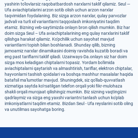
yashirin to'lovlarsiz raqobatbardosh narxlarni taklif qilamiz. Seul —
Ufa aviachiptalarini arzon sotib olish uchun arzon narxlar
taqvimidan foydalaning. Biz sizga arzon narxlar, qulay parvozlar
jadvali va turli xil variantlarni taqqoslash imkoniyatini taqdim
etamiz. Bizning veb-saytimizda onlayn bron qilish mumkin. Biz har
doim sizga Seul – Ufa aviachiptalarining eng qulay narxlarini taklif
qilishga harakat qilamiz. Ko'pchilik uchun sayohat mavjud
variantlarni topish bilan boshlanadi. Shunday qilib, bizning
jamoamiz narxlar dinamikasini doimiy ravishda kuzatib boradi va
eng past tariflarni taklif qiladi. Uzairways-Da.onlayn siz har doim
sizga mos keladigan chiptalarni topasiz. Yordam bo'limida
aviachiptalarni qaytarish va almashtirish, tariflar, elektron chiptalar,
hayvonlarni tashish qoidalari va boshqa mashhur masalalar haqida
batafsil ma'lumotlar mavjud. Shuningdek, siz qo'llab-quvvatlash
xizmatiga saytda ko'rsatilgan telefon orqali yoki fikr-mulohaza
shakli orqali murojaat qilishingiz mumkin. Biz sizning vaqtingizni
qadrlaymiz va sizga eng yaxshi variantni tanlash uchun ko'plab
imkoniyatlarni taqdim etamiz. Bizdan Seul - Ufa reyslarini sotib oling
va unutilmas sayohatga boring.