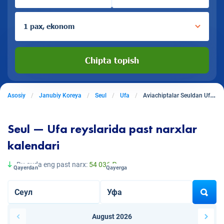
1 pax, ekonom
Chipta topish
Asosiy
Janubiy Koreya
Seul
Ufa
Aviachiptalar Seuldan Ufaga
Seul — Ufa reyslarida past narxlar
kalendari
Bu oyda eng past narx:
54 036 ₽
Qayerdan
Qayerga
August 2026