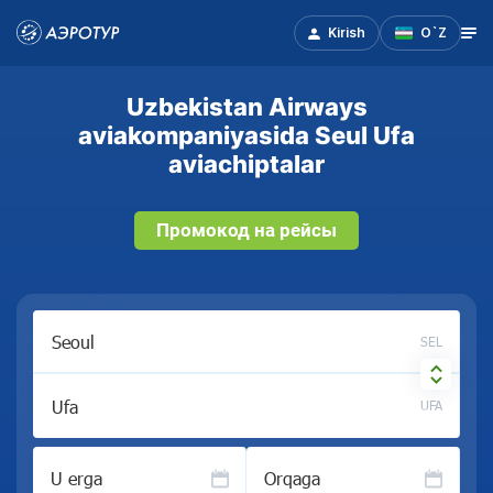
Kirish
O`Z
Uzbekistan Airways
aviakompaniyasida Seul Ufa
aviachiptalar
Промокод на рейсы
SEL
UFA
U erga
Orqaga