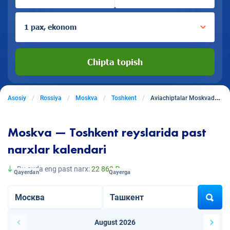
1 pax, ekonom
Chipta topish
Asosiy
Rossiya
Moskva
Toshkent
Aviachiptalar Moskvadan Toshkentga
Moskva — Toshkent reyslarida past
narxlar kalendari
Bu oyda eng past narx:
22 860 ₽
Qayerdan
Qayerga
August 2026