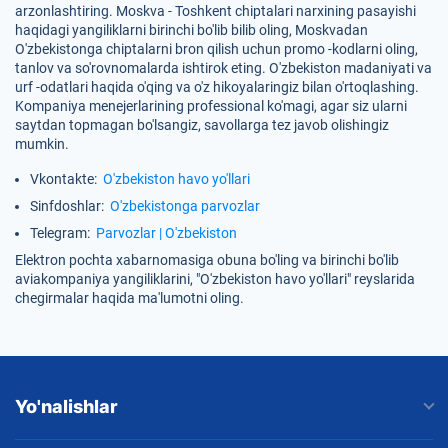
arzonlashtiring. Moskva - Toshkent chiptalari narxining pasayishi
haqidagi yangiliklarni birinchi bo'lib bilib oling, Moskvadan
O'zbekistonga chiptalarni bron qilish uchun promo -kodlarni oling,
tanlov va so'rovnomalarda ishtirok eting. O'zbekiston madaniyati va
urf -odatlari haqida o'qing va o'z hikoyalaringiz bilan o'rtoqlashing.
Kompaniya menejerlarining professional ko'magi, agar siz ularni
saytdan topmagan bo'lsangiz, savollarga tez javob olishingiz
mumkin.
Vkontakte:
O'zbekiston havo yo'llari
Sinfdoshlar:
O'zbekistonga parvozlar
Telegram:
Parvozlar | O'zbekiston
Elektron pochta xabarnomasiga obuna bo'ling va birinchi bo'lib
aviakompaniya yangiliklarini, "O'zbekiston havo yo'llari" reyslarida
chegirmalar haqida ma'lumotni oling.
Yo'nalishlar