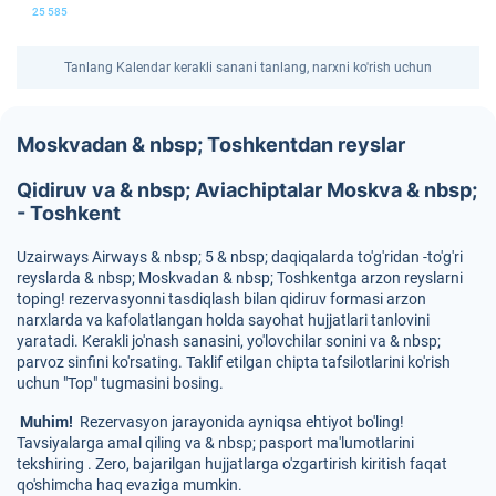
25 585
Tanlang Kalendar kerakli sanani tanlang, narxni ko'rish uchun
Moskvadan & nbsp; Toshkentdan reyslar
Qidiruv va & nbsp; Aviachiptalar Moskva & nbsp;
- Toshkent
Uzairways Airways & nbsp; 5 & nbsp; daqiqalarda to'g'ridan -to'g'ri
reyslarda & nbsp; Moskvadan & nbsp; Toshkentga arzon reyslarni
toping! rezervasyonni tasdiqlash bilan qidiruv formasi arzon
narxlarda va kafolatlangan holda sayohat hujjatlari tanlovini
yaratadi. Kerakli jo'nash sanasini, yo'lovchilar sonini va & nbsp;
parvoz sinfini ko'rsating. Taklif etilgan chipta tafsilotlarini ko'rish
uchun "Top" tugmasini bosing.
Muhim!
Rezervasyon jarayonida ayniqsa ehtiyot bo'ling!
Tavsiyalarga amal qiling va & nbsp; pasport ma'lumotlarini
tekshiring . Zero, bajarilgan hujjatlarga o'zgartirish kiritish faqat
qo'shimcha haq evaziga mumkin.