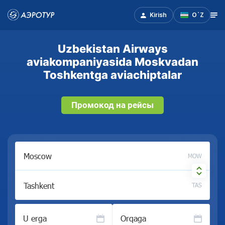
Kirish
O`Z
Uzbekistan Airways
aviakompaniyasida Moskvadan
Toshkentga aviachiptalar
Промокод на рейсы
MOW
TAS
U erga
Orqaga