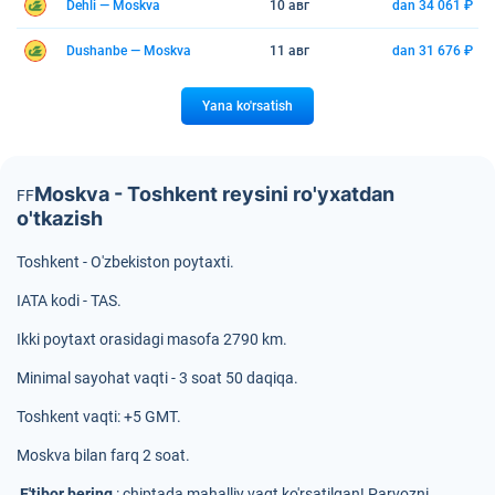
Dehli — Moskva
10 авг
dan 34 061 ₽
Dushanbe — Moskva
11 авг
dan 31 676 ₽
Yana ko'rsatish
Moskva - Toshkent reysini ro'yxatdan
F
F
o'tkazish
Toshkent - O'zbekiston poytaxti.
IATA kodi - TAS.
Ikki poytaxt orasidagi masofa 2790 km.
Minimal sayohat vaqti - 3 soat 50 daqiqa.
Toshkent vaqti: +5 GMT.
Moskva bilan farq 2 soat.
E'tibor bering
: chiptada mahalliy vaqt ko'rsatilgan! Parvozni