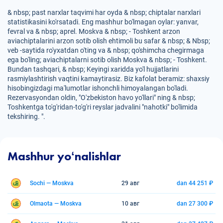
& nbsp; past narxlar taqvimi har oyda & nbsp; chiptalar narxlari
statistikasini ko'rsatadi. Eng mashhur bo'lmagan oylar: yanvar,
fevral va & nbsp; aprel. Moskva & nbsp; - Toshkent arzon
aviachiptalarini arzon sotib olish ehtimoli bu safar & nbsp; & Nbsp;
veb -saytida ro'yxatdan o'ting va & nbsp; qo'shimcha chegirmaga
ega bo'ling; aviachiptalarni sotib olish Moskva & nbsp; - Toshkent.
Bundan tashqari, & nbsp; Keyingi xaridda yo'l hujjatlarini
rasmiylashtirish vaqtini kamaytirasiz. Biz kafolat beramiz: shaxsiy
hisobingizdagi ma'lumotlar ishonchli himoyalangan bo'ladi.
Rezervasyondan oldin, "O'zbekiston havo yo'llari" ning & nbsp;
Toshkentga to'g'ridan-to'g'ri reyslar jadvalini "nahotki" bo'limida
tekshiring. ".
Mashhur yoʻnalishlar
Sochi — Moskva
29 авг
dan 44 251 ₽
Olmaota — Moskva
10 авг
dan 27 300 ₽