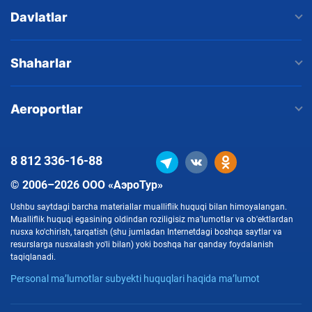
Davlatlar
Shaharlar
Aeroportlar
8 812
336-16-88
© 2006–2026 ООО «АэроТур»
Ushbu saytdagi barcha materiallar mualliflik huquqi bilan himoyalangan.
Mualliflik huquqi egasining oldindan roziligisiz ma'lumotlar va ob'ektlardan
nusxa ko'chirish, tarqatish (shu jumladan Internetdagi boshqa saytlar va
resurslarga nusxalash yo'li bilan) yoki boshqa har qanday foydalanish
taqiqlanadi.
Personal ma’lumotlar subyekti huquqlari haqida ma’lumot