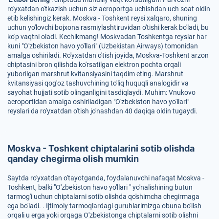
ro'yxatdan o'tkazish uchun siz aeroportga uchishdan uch soat oldin
etib kelishingiz kerak. Moskva - Toshkent reysi xalqaro, shuning
uchun yo'lovchi bojxona rasmiylashtiruvidan o'tishi kerak bo'ladi, bu
ko'p vaqtni oladi. Kechikmang! Moskvadan Toshkentga reyslar har
kuni "O'zbekiston havo yo'llari" (Uzbekistan Airways) tomonidan
amalga oshiriladi. Ro'yxatdan o'tish joyida, Moskva-Toshkent arzon
chiptasini bron qilishda ko'rsatilgan elektron pochta orqali
yuborilgan marshrut kvitansiyasini taqdim eting. Marshrut
kvitansiyasi qog'oz tashuvchining to'liq huquqli analogidir va
sayohat hujjati sotib olinganligini tasdiqlaydi. Muhim: Vnukovo
aeroportidan amalga oshiriladigan "O'zbekiston havo yo'llari"
reyslari da ro'yxatdan o'tish jo'nashdan 40 daqiqa oldin tugaydi.
Moskva - Toshkent chiptalarini sotib olishda
qanday chegirma olish mumkin
Saytda ro'yxatdan o'tayotganda, foydalanuvchi nafaqat Moskva -
Toshkent, balki "O'zbekiston havo yo'llari " yo'nalishining butun
tarmog'i uchun chiptalarni sotib olishda qo'shimcha chegirmaga
ega bo'ladi. . Ijtimoiy tarmoqlardagi guruhlarimizga obuna bo'lish
orqali u erga yoki orqaga O'zbekistonga chiptalarni sotib olishni