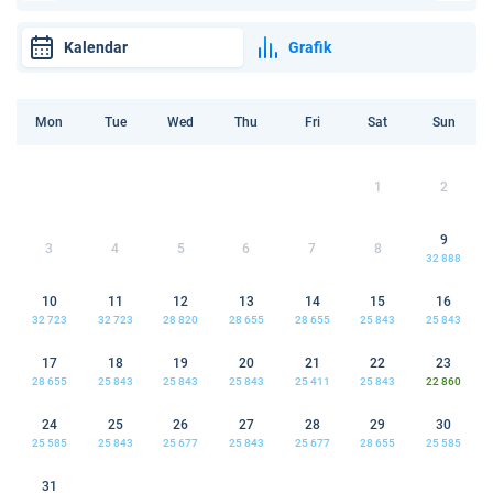
Kalendar
Grafik
Mon
Tue
Wed
Thu
Fri
Sat
Sun
1
2
9
3
4
5
6
7
8
32 888
10
11
12
13
14
15
16
32 723
32 723
28 820
28 655
28 655
25 843
25 843
17
18
19
20
21
22
23
28 655
25 843
25 843
25 843
25 411
25 843
22 860
24
25
26
27
28
29
30
25 585
25 843
25 677
25 843
25 677
28 655
25 585
31