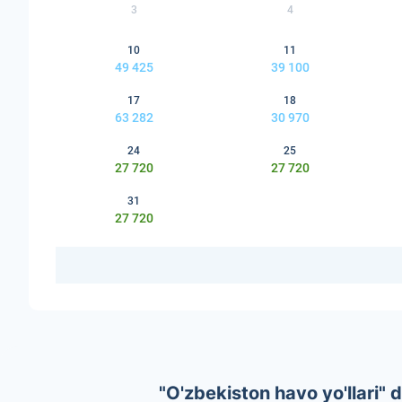
3
4
10
11
49 425
39 100
17
18
63 282
30 970
24
25
27 720
27 720
31
27 720
"O'zbekiston havo yo'llari"