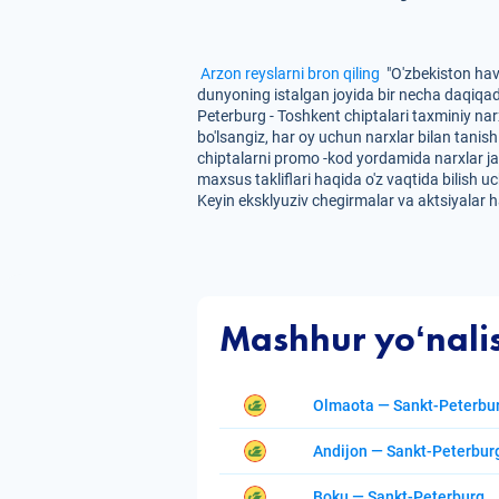
Arzon reyslarni bron qiling
"O'zbekiston havo
dunyoning istalgan joyida bir necha daqiqa
Peterburg - Toshkent chiptalari taxminiy na
bo'lsangiz, har oy uchun narxlar bilan tanis
chiptalarni promo -kod yordamida narxlar jad
maxsus takliflari haqida o'z vaqtida bilish
Keyin eksklyuziv chegirmalar va aktsiyalar
Mashhur yoʻnali
Olmaota — Sankt-Peterbu
Andijon — Sankt-Peterbur
Boku — Sankt-Peterburg