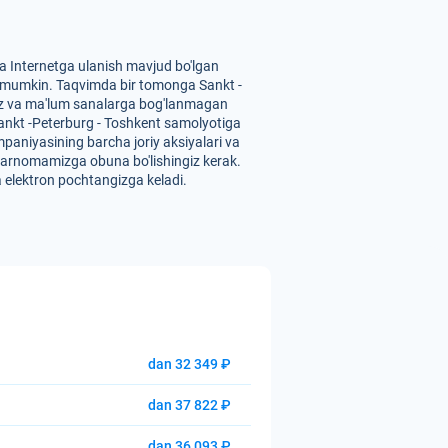
 va Internetga ulanish mavjud bo'lgan
sh mumkin. Taqvimda bir tomonga Sankt -
ngiz va ma'lum sanalarga bog'lanmagan
 Sankt -Peterburg - Toshkent samolyotiga
mpaniyasining barcha joriy aksiyalari va
abarnomamizga obuna bo'lishingiz kerak.
 elektron pochtangizga keladi.
dan 32 349 ₽
dan 37 822 ₽
dan 36 093 ₽