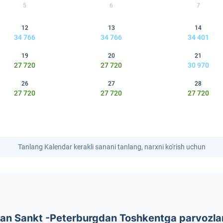
5
6
7
12
13
14
34 766
34 766
34 401
19
20
21
27 720
27 720
30 970
26
27
28
27 720
27 720
27 720
Tanlang Kalendar kerakli sanani tanlang, narxni ko'rish uchun
 dan Sankt -Peterburgdan Toshkentga parvozla