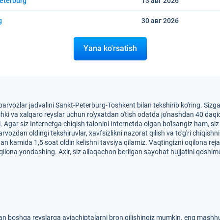
eterburg
13 авг
2026
g
30 авг
2026
Yana ko'rsatish
i parvozlar jadvalini Sankt-Peterburg-Toshkent bilan tekshirib ko'ring. Si
ichki va xalqaro reyslar uchun ro'yxatdan o'tish odatda jo'nashdan 40 daqi
 Agar siz Internetga chiqish talonini Internetda olgan bo'lsangiz ham, siz
vozdan oldingi tekshiruvlar, xavfsizlikni nazorat qilish va to'g'ri chiqis
an kamida 1,5 soat oldin kelishni tavsiya qilamiz. Vaqtingizni oqilona rej
oqilona yondashing. Axir, siz allaqachon berilgan sayohat hujjatini qo'shi
n boshqa reyslarga aviachiptalarni bron qilishingiz mumkin. eng mashhur 