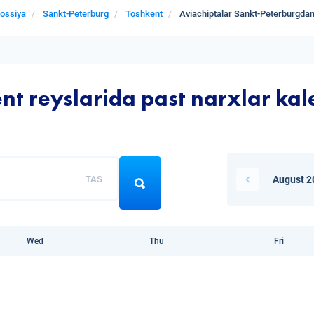
ossiya
Sankt-Peterburg
Toshkent
Aviachiptalar Sankt-Peterburgda
t reyslarida past narxlar kal
TAS
August 2
Wed
Thu
Fri