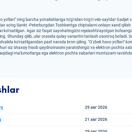
 yo'llari" ning barcha yo'nalishlariga to'g'ridan-to'g'ri veb-saytda! Gadjet
dan so'ng Sankt -Peterburgdan Toshkentga chiptalarni onlayn xarid qili
rxi ko'rsatilgan. Agar siz faqat sayohatingizni rejalashtirayotgan bo'lsa
hing. Shunday qilib, ular orasida qulay variantni tanlash osonroq bo'ladi.
valida ko'rsatilganidan past narxda bron qiling. "O'zbek havo yo'llari" ko
 uchun siz shaxsiy hisob qaydnomasini yaratishingiz va elektron pochta x
 haqidagi ma'lumotlarga ega elektron pochta xabarlari muntazam ravishda
shlar
rg
29 авг
2026
g
21 авг
2026
29 авг
2026