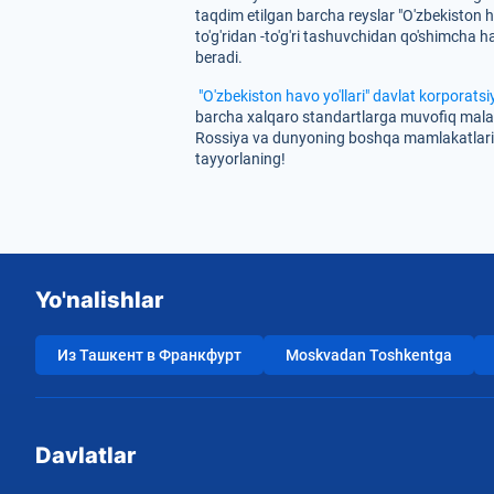
taqdim etilgan barcha reyslar "O'zbekiston 
to'g'ridan -to'g'ri tashuvchidan qo'shimcha
beradi.
"O'zbekiston havo yo'llari" davlat korporatsi
barcha xalqaro standartlarga muvofiq malaka 
Rossiya va dunyoning boshqa mamlakatlarin
tayyorlaning!
Yo'nalishlar
Из Ташкент в Франкфурт
Moskvadan Toshkentga
Davlatlar