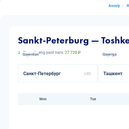
Asosiy
R
Sankt-Peterburg — Toshken
Bu oyda eng past narx:
27 720 ₽
Qayerdan
Qayerga
LED
Mon
Tue