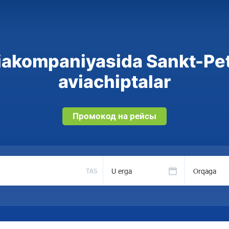
viakompaniyasida Sankt-Pe
aviachiptalar
Промокод на рейсы
U erga
Orqaga
TAS