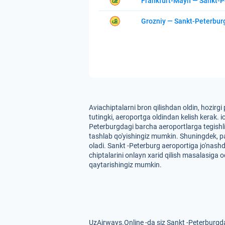
Frankfurt-Mayn — Sankt-P
Grozniy — Sankt-Peterbur
Aviachiptalarni bron qilishdan oldin, hozirg
tutingki, aeroportga oldindan kelish kerak. 
Peterburgdagi barcha aeroportlarga tegishli.
tashlab qo'yishingiz mumkin. Shuningdek, par
oladi. Sankt -Peterburg aeroportiga jo'nashd
chiptalarini onlayn xarid qilish masalasiga 
qaytarishingiz mumkin.
UzAirways.Online -da siz Sankt -Peterburgda