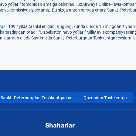
havo yo'llari" tomonidan amalga oshiriladi. UzAirways.Online - aviakompan
 haq va komissiyasiz sotamiz. Bu sizga arzon narxda emas, Sankt -Peterbur
yasi
1992 yilda tashkil etilgan. Bugungi kunda u erda 15 mingdan ziyod xo
tasdiqidan o'tadi. "O'zbekiston havo yo'llari" Milliy aviakompaniyasining
i qamrab oladi. Saytimizda Sankt -Peterburgdan Toshkentga reyslarni br
Sankt -Peterburgdan Toshkentgacha
Qozondan Toshkentga
+
Shaharlar