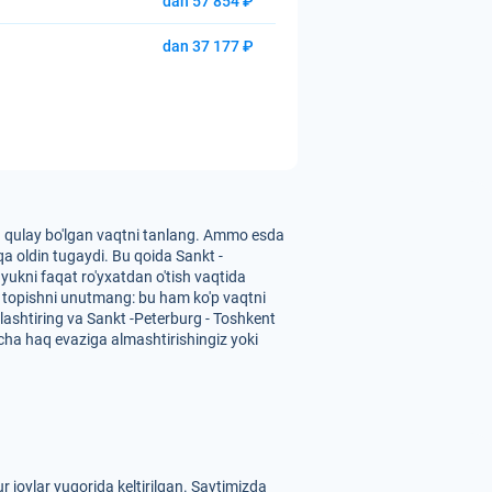
dan 57 854 ₽
dan 37 177 ₽
zga qulay bo'lgan vaqtni tanlang. Ammo esda
qa oldin tugaydi. Bu qoida Sankt -
 yukni faqat ro'yxatdan o'tish vaqtida
hni topishni unutmang: bu ham ko'p vaqtni
alashtiring va Sankt -Peterburg - Toshkent
mcha haq evaziga almashtirishingiz yoki
joylar yuqorida keltirilgan. Saytimizda