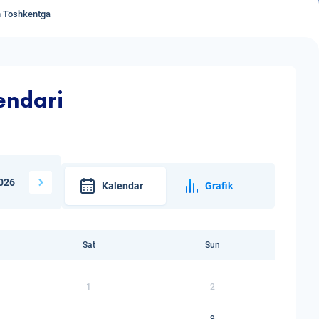
n Toshkentga
endari
026
Kalendar
Grafik
Sat
Sun
1
2