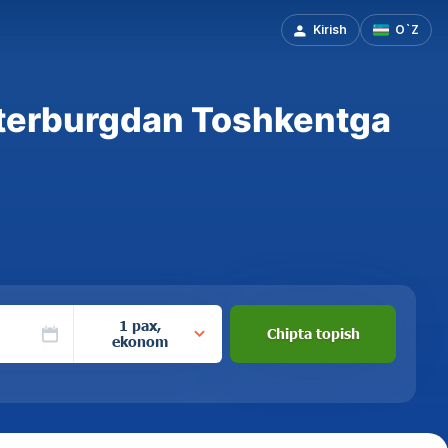
Kirish
O`Z
terburgdan Toshkentga
1 pax,
Chipta topish
ekonom