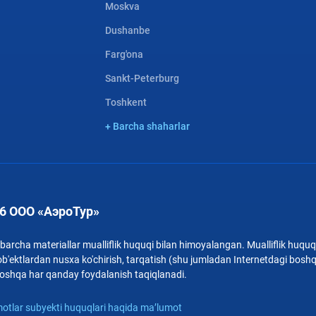
Moskva
Dushanbe
Farg'ona
Sankt-Peterburg
Toshkent
+ Barcha shaharlar
6 ООО «АэроТур»
archa materiallar mualliflik huquqi bilan himoyalangan. Mualliflik huquqi
b'ektlardan nusxa ko'chirish, tarqatish (shu jumladan Internetdagi bosh
i boshqa har qanday foydalanish taqiqlanadi.
otlar subyekti huquqlari haqida ma’lumot