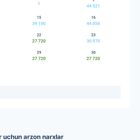
9
8
44 521
15
16
39 100
44 056
22
23
27 720
30 970
29
30
27 720
27 720
r uchun arzon narxlar