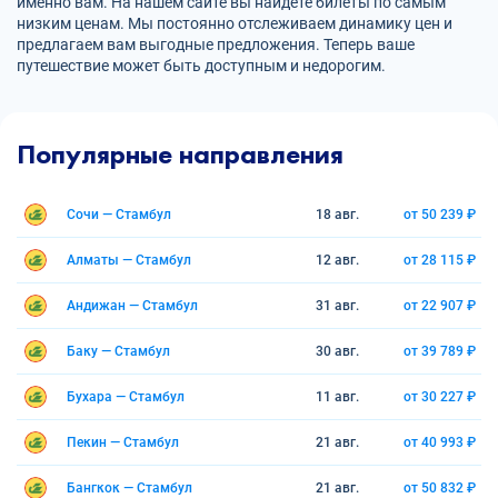
именно вам. На нашем сайте вы найдете билеты по самым
низким ценам. Мы постоянно отслеживаем динамику цен и
предлагаем вам выгодные предложения. Теперь ваше
путешествие может быть доступным и недорогим.
Популярные направления
Сочи — Стамбул
18 авг.
от 50 239 ₽
Алматы — Стамбул
12 авг.
от 28 115 ₽
Андижан — Стамбул
31 авг.
от 22 907 ₽
Баку — Стамбул
30 авг.
от 39 789 ₽
Бухара — Стамбул
11 авг.
от 30 227 ₽
Пекин — Стамбул
21 авг.
от 40 993 ₽
Бангкок — Стамбул
21 авг.
от 50 832 ₽