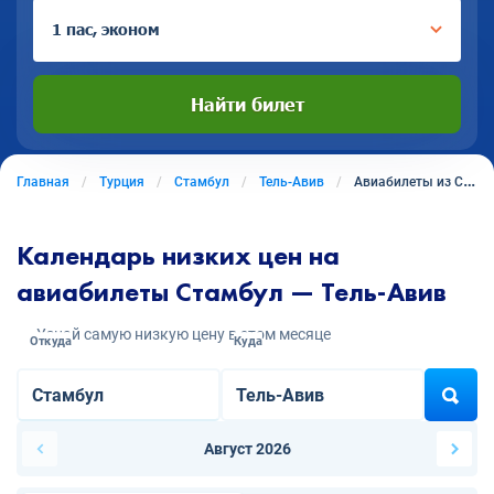
1 пас, эконом
Найти билет
Главная
Турция
Стамбул
Тель-Авив
Авиабилеты из Стамбула в Тель-Авив
Календарь низких цен на
авиабилеты Стамбул — Тель-Авив
Узнай самую низкую цену в этом месяце
Откуда
Куда
Август 2026