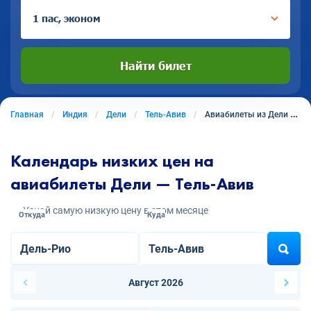
1 пас, эконом
Найти билет
Главная
Индия
Дели
Тель-Авив
Авиабилеты из Дели в Тель-Авив
Календарь низких цен на
авиабилеты Дели — Тель-Авив
Узнай самую низкую цену в этом месяце
Откуда
Куда
Август 2026