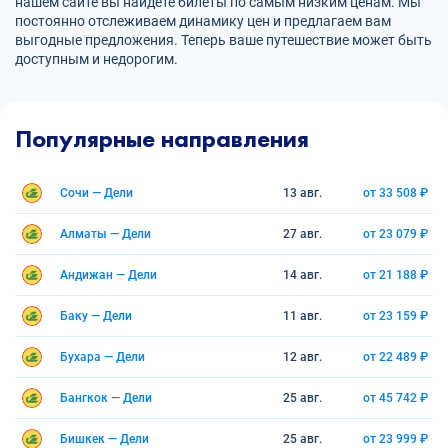
нашем сайте вы найдете билеты по самым низким ценам. Мы
постоянно отслеживаем динамику цен и предлагаем вам
выгодные предложения. Теперь ваше путешествие может быть
доступным и недорогим.
Популярные направления
Сочи — Дели
13 авг.
от 33 508 ₽
Алматы — Дели
27 авг.
от 23 079 ₽
Андижан — Дели
14 авг.
от 21 188 ₽
Баку — Дели
11 авг.
от 23 159 ₽
Бухара — Дели
12 авг.
от 22 489 ₽
Бангкок — Дели
25 авг.
от 45 742 ₽
Бишкек — Дели
25 авг.
от 23 999 ₽