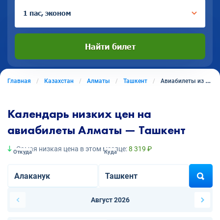
1 пас, эконом
Найти билет
Главная
Казахстан
Алматы
Ташкент
Авиабилеты из Алматы в Ташкент
Календарь низких цен на
авиабилеты Алматы — Ташкент
Самая низкая цена в этом месяце:
8 319 ₽
Откуда
Куда
Август 2026