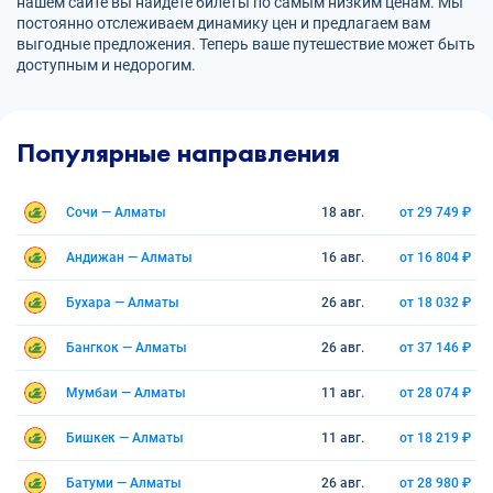
нашем сайте вы найдете билеты по самым низким ценам. Мы
постоянно отслеживаем динамику цен и предлагаем вам
выгодные предложения. Теперь ваше путешествие может быть
доступным и недорогим.
Популярные направления
Сочи — Алматы
18 авг.
от 29 749 ₽
Андижан — Алматы
16 авг.
от 16 804 ₽
Бухара — Алматы
26 авг.
от 18 032 ₽
Бангкок — Алматы
26 авг.
от 37 146 ₽
Мумбаи — Алматы
11 авг.
от 28 074 ₽
Бишкек — Алматы
11 авг.
от 18 219 ₽
Батуми — Алматы
26 авг.
от 28 980 ₽