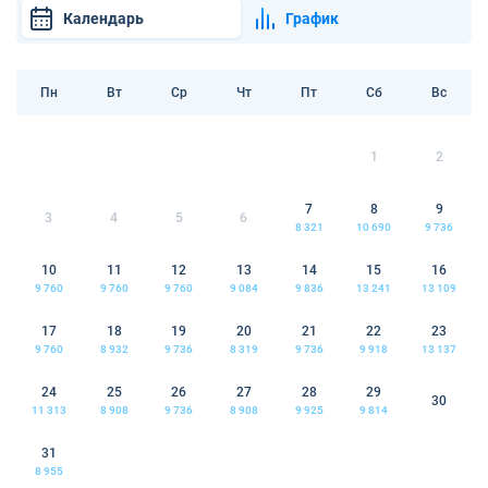
Календарь
График
Пн
Вт
Ср
Чт
Пт
Сб
Вс
1
2
7
8
9
3
4
5
6
8 321
10 690
9 736
10
11
12
13
14
15
16
9 760
9 760
9 760
9 084
9 836
13 241
13 109
17
18
19
20
21
22
23
9 760
8 932
9 736
8 319
9 736
9 918
13 137
24
25
26
27
28
29
30
11 313
8 908
9 736
8 908
9 925
9 814
31
8 955