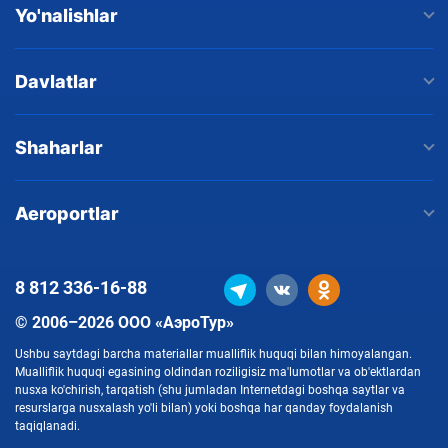
Yo'nalishlar
Davlatlar
Shaharlar
Aeroportlar
8 812
336-16-88
© 2006–2026 ООО «АэроТур»
Ushbu saytdagi barcha materiallar mualliflik huquqi bilan himoyalangan.
Mualliflik huquqi egasining oldindan roziligisiz ma'lumotlar va ob'ektlardan
nusxa ko'chirish, tarqatish (shu jumladan Internetdagi boshqa saytlar va
resurslarga nusxalash yo'li bilan) yoki boshqa har qanday foydalanish
taqiqlanadi.