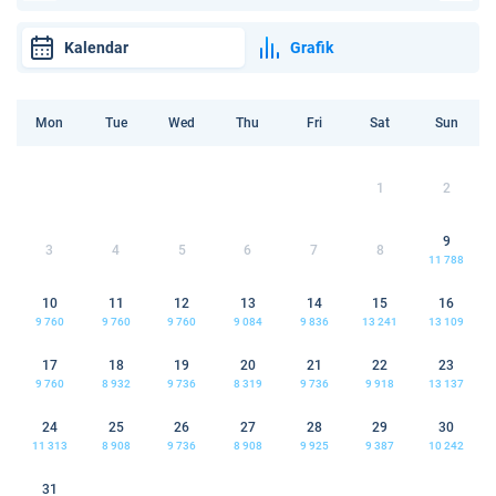
Kalendar
Grafik
Mon
Tue
Wed
Thu
Fri
Sat
Sun
1
2
9
3
4
5
6
7
8
11 788
10
11
12
13
14
15
16
9 760
9 760
9 760
9 084
9 836
13 241
13 109
17
18
19
20
21
22
23
9 760
8 932
9 736
8 319
9 736
9 918
13 137
24
25
26
27
28
29
30
11 313
8 908
9 736
8 908
9 925
9 387
10 242
31