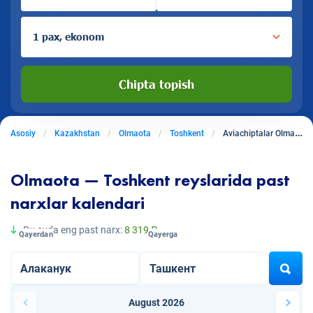
1 pax, ekonom
Chipta topish
Asosiy
Kazakhstan
Olmaota
Toshkent
Aviachiptalar Olmaotadan Toshkentga
Olmaota — Toshkent reyslarida past
narxlar kalendari
Bu oyda eng past narx:
8 319 ₽
Qayerdan
Qayerga
August 2026