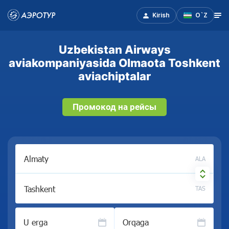
Kirish
O`Z
Uzbekistan Airways
aviakompaniyasida Olmaota Toshkent
aviachiptalar
Промокод на рейсы
ALA
TAS
U erga
Orqaga