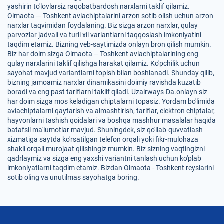
yashirin to'lovlarsiz raqobatbardosh narxlarni taklif qilamiz.
Olmaota — Toshkent aviachiptalarini arzon sotib olish uchun arzon
narxlar taqvimidan foydalaning. Biz sizga arzon narxlar, qulay
parvozlar jadvali va turli xil variantlarni taqqoslash imkoniyatini
taqdim etamiz. Bizning veb-saytimizda onlayn bron qilish mumkin.
Biz har doim sizga Olmaota – Toshkent aviachiptalarining eng
qulay narxlarini taklif qilishga harakat qilamiz. Ko'pchilik uchun
sayohat mavjud variantlarni topish bilan boshlanadi. Shunday qilib,
bizning jamoamiz narxlar dinamikasini doimiy ravishda kuzatib
boradi va eng past tariflarni taklif qiladi. Uzairways-Da.onlayn siz
har doim sizga mos keladigan chiptalarni topasiz. Yordam bo'limida
aviachiptalarni qaytarish va almashtirish, tariflar, elektron chiptalar,
hayvonlarni tashish qoidalari va boshqa mashhur masalalar haqida
batafsil ma'lumotlar mavjud. Shuningdek, siz qo'llab-quvvatlash
xizmatiga saytda ko'rsatilgan telefon orqali yoki fikr-mulohaza
shakli orqali murojaat qilishingiz mumkin. Biz sizning vaqtingizni
qadrlaymiz va sizga eng yaxshi variantni tanlash uchun ko'plab
imkoniyatlarni taqdim etamiz. Bizdan Olmaota - Toshkent reyslarini
sotib oling va unutilmas sayohatga boring.