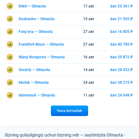
Dehli — Olmaota
17 авг
dan 25 361 ₽
Dushanbe — Olmaota
15 авг
dan 21 555 ₽
Fargʻona — Olmaota
27 авг
dan 16 805 ₽
Frankfurt-Mayn — Olmaota
27 авг
dan 40 785 ₽
Nijniy Novgorod — Olmaota
16 авг
dan 25 872 ₽
Grozniy — Olmaota
14 авг
dan 28 433 ₽
Irkutsk — Olmaota
24 авг
dan 38 219 ₽
Islomobod — Olmaota
11 авг
dan 24 648 ₽
Yana ko'rsatish
Sizning qulayligingiz uchun bizning veb — saytimizda Olmaota -