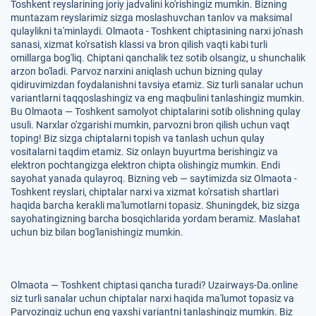
Toshkent reyslarining joriy jadvalini ko'rishingiz mumkin. Bizning
muntazam reyslarimiz sizga moslashuvchan tanlov va maksimal
qulaylikni ta'minlaydi. Olmaota - Toshkent chiptasining narxi jo'nash
sanasi, xizmat ko'rsatish klassi va bron qilish vaqti kabi turli
omillarga bog'liq. Chiptani qanchalik tez sotib olsangiz, u shunchalik
arzon bo'ladi. Parvoz narxini aniqlash uchun bizning qulay
qidiruvimizdan foydalanishni tavsiya etamiz. Siz turli sanalar uchun
variantlarni taqqoslashingiz va eng maqbulini tanlashingiz mumkin.
Bu Olmaota — Toshkent samolyot chiptalarini sotib olishning qulay
usuli. Narxlar o'zgarishi mumkin, parvozni bron qilish uchun vaqt
toping! Biz sizga chiptalarni topish va tanlash uchun qulay
vositalarni taqdim etamiz. Siz onlayn buyurtma berishingiz va
elektron pochtangizga elektron chipta olishingiz mumkin. Endi
sayohat yanada qulayroq. Bizning veb — saytimizda siz Olmaota -
Toshkent reyslari, chiptalar narxi va xizmat ko'rsatish shartlari
haqida barcha kerakli ma'lumotlarni topasiz. Shuningdek, biz sizga
sayohatingizning barcha bosqichlarida yordam beramiz. Maslahat
uchun biz bilan bog'lanishingiz mumkin.
Olmaota — Toshkent chiptasi qancha turadi? Uzairways-Da.online
siz turli sanalar uchun chiptalar narxi haqida ma'lumot topasiz va
Parvozingiz uchun eng yaxshi variantni tanlashingiz mumkin. Biz