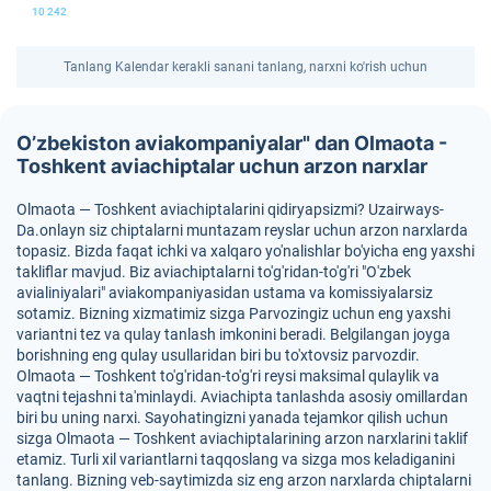
10 242
Tanlang Kalendar kerakli sanani tanlang, narxni ko'rish uchun
O’zbekiston aviakompaniyalar" dan Olmaota -
Toshkent aviachiptalar uchun arzon narxlar
Olmaota — Toshkent aviachiptalarini qidiryapsizmi? Uzairways-
Da.onlayn siz chiptalarni muntazam reyslar uchun arzon narxlarda
topasiz. Bizda faqat ichki va xalqaro yo'nalishlar bo'yicha eng yaxshi
takliflar mavjud. Biz aviachiptalarni to'g'ridan-to'g'ri "O'zbek
avialiniyalari" aviakompaniyasidan ustama va komissiyalarsiz
sotamiz. Bizning xizmatimiz sizga Parvozingiz uchun eng yaxshi
variantni tez va qulay tanlash imkonini beradi. Belgilangan joyga
borishning eng qulay usullaridan biri bu to'xtovsiz parvozdir.
Olmaota — Toshkent to'g'ridan-to'g'ri reysi maksimal qulaylik va
vaqtni tejashni ta'minlaydi. Aviachipta tanlashda asosiy omillardan
biri bu uning narxi. Sayohatingizni yanada tejamkor qilish uchun
sizga Olmaota — Toshkent aviachiptalarining arzon narxlarini taklif
etamiz. Turli xil variantlarni taqqoslang va sizga mos keladiganini
tanlang. Bizning veb-saytimizda siz eng arzon narxlarda chiptalarni