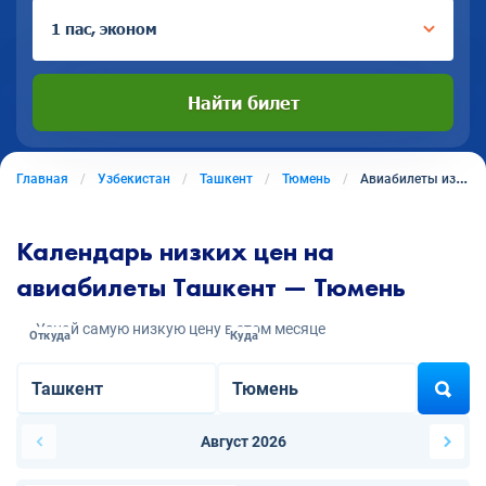
1 пас, эконом
Найти билет
Главная
Узбекистан
Ташкент
Тюмень
Авиабилеты из Ташкента в Тюмень
Календарь низких цен на
авиабилеты Ташкент — Тюмень
Узнай самую низкую цену в этом месяце
Откуда
Куда
Август 2026