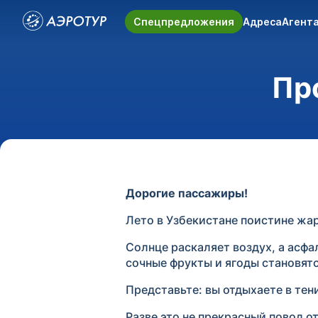
Спецпредложения
Адреса
Агент
Пр
Дорогие пассажиры!
Лето в Узбекистане поистине жа
Солнце раскаляет воздух, а асфа
сочные фрукты и ягоды становятс
Представьте: вы отдыхаете в тен
Разве это не прекрасный повод о