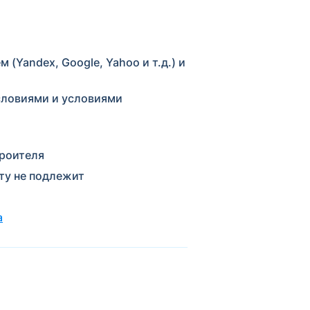
(Yandex, Google, Yahoo и т.д.) и
словиями и условиями
троителя
ту не подлежит
а