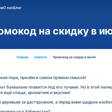
ам
О нас
Блог
омокод на скидку в ию
Главная
Новости
Промокод на скидку в июле!
ркая пора, причём в самом прямом смысле!
льт буквально плавится под его лучами. Но в этой паля
я ещё слаще, ароматнее и вкуснее!
и деревьев за дастарханом, а перед вами щедрое изоби
тправиться в Узбекистан?