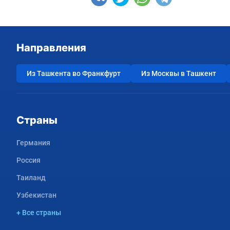
Направления
Из Ташкента во Франкфурт
Из Москвы в Ташкент
Страны
Германия
Россия
Таиланд
Узбекистан
+ Все страны