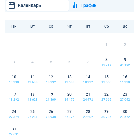
Календарь
График
Пн
Вт
Ср
Чт
Пт
Сб
Вс
1
2
8
9
3
4
5
6
7
19 353
24 589
10
11
12
13
14
15
16
19 930
19 688
18 292
19 688
18 292
19 555
19 930
17
18
19
20
21
22
23
18 292
18 623
21 369
24 472
24 472
27 665
27 042
24
25
26
27
28
29
30
27 374
27 281
28 938
27 374
27 202
30 737
27 572
31
22 631