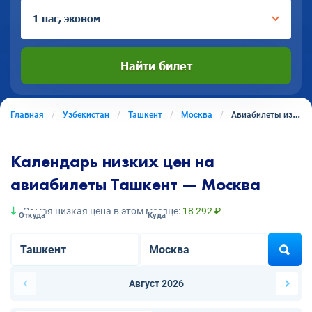
1 пас, эконом
Найти билет
Главная
Узбекистан
Ташкент
Москва
Авиабилеты из Ташкента в Москву
Календарь низких цен на
авиабилеты Ташкент — Москва
Самая низкая цена в этом месяце:
18 292 ₽
Откуда
Куда
Август 2026