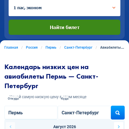
1 пас, эконом
Найти билет
Главная
Россия
Пермь
Санкт-Петербург
Авиабилеты из Перми в Санкт-Петербург
Календарь низких цен на
авиабилеты Пермь — Санкт-
Петербург
Узнай самую низкую цену в этом месяце
Откуда
Куда
Август 2026