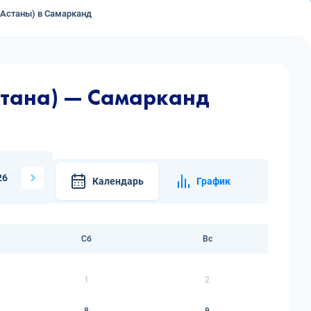
(Астаны) в Самарканд
стана) — Самарканд
26
Календарь
График
Сб
Вс
1
2