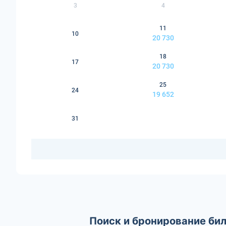
3
4
11
10
20 730
18
17
20 730
25
24
19 652
31
Поиск и бронирование бил