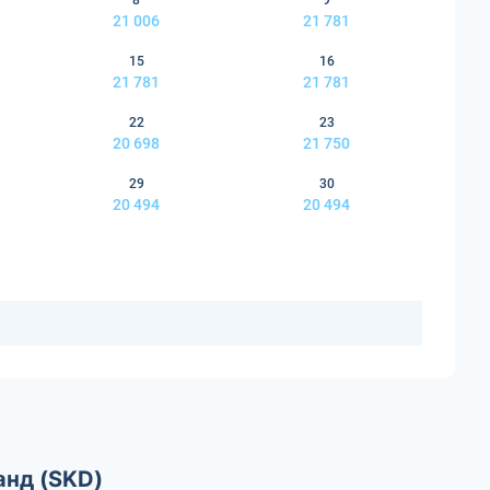
8
9
21 006
21 781
15
16
21 781
21 781
22
23
20 698
21 750
29
30
20 494
20 494
анд (SKD)