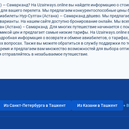
) — Самарканд? На Uzairways.online вы найдете информацию о сто
для вашего перелета. Мы предлагаем конкурентоспособные цены б
виабилеты Нур-Султан (Астана) — Самарканд дёшево. Мы предлагае
варианты. На нашем сайте доступно бронирование онлайн. Мы все
н (Астана) – Самарканд. Для многих путешествие начинается с по
икой цен и предлагает самые низкие тарифы. На Uzairways.online 
одробная информация о возврате и обмене авиабилетов, о тарифах,
х вопросах. Также вы можете обратиться в службу поддержки по те
время и предлагаем вам множество возможностей для выбора опти
 и отправляйтесь в незабываемое путешествие.
Из Санкт-Петербурга в Ташкент
Из Казани в Ташкент
+ 