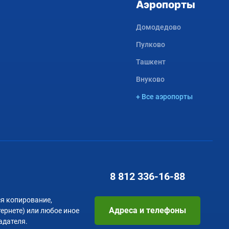
Аэропорты
Домодедово
Пулково
Ташкент
Внуково
+ Все аэропорты
8 812
336-16-88
я копирование,
Адреса и телефоны
тернете) или любое иное
адателя.