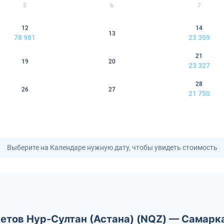
5
6
7
12
14
13
78 981
23 359
21
19
20
23 327
28
26
27
21 750
Выберите на Календаре нужную дату, чтобы увидеть стоимость
етов Нур-Султан (Астана) (NQZ) — Самарк