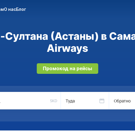
ам
О нас
Блог
-Султана (Астаны) в Сама
Airways
Промокод на рейсы
Туда
Обратно
SKD