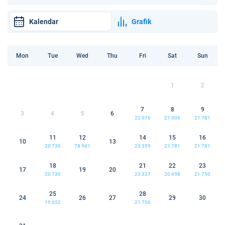
Kalendar
Grafik
Mon
Tue
Wed
Thu
Fri
Sat
Sun
1
2
7
8
9
3
4
5
6
22 076
21 006
21 781
11
12
14
15
16
10
13
20 730
78 981
23 359
21 781
21 781
18
21
22
23
17
19
20
20 730
23 327
20 698
21 750
25
28
24
26
27
29
30
19 652
21 750