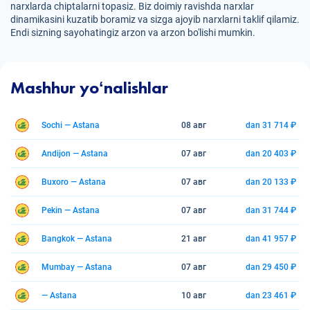
narxlarda chiptalarni topasiz. Biz doimiy ravishda narxlar
dinamikasini kuzatib boramiz va sizga ajoyib narxlarni taklif qilamiz.
Endi sizning sayohatingiz arzon va arzon bo'lishi mumkin.
Mashhur yoʻnalishlar
Sochi — Astana
08 авг
dan 31 714 ₽
Andijon — Astana
07 авг
dan 20 403 ₽
Buxoro — Astana
07 авг
dan 20 133 ₽
Pekin — Astana
07 авг
dan 31 744 ₽
Bangkok — Astana
21 авг
dan 41 957 ₽
Mumbay — Astana
07 авг
dan 29 450 ₽
— Astana
10 авг
dan 23 461 ₽