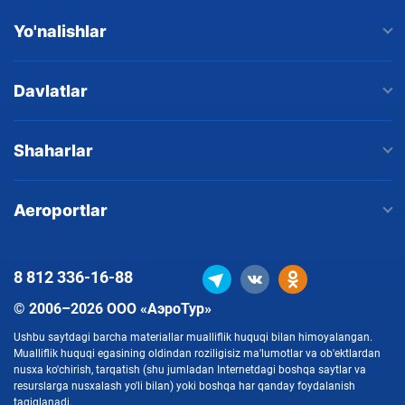
Yo'nalishlar
Davlatlar
Shaharlar
Aeroportlar
8 812
336-16-88
© 2006–2026 ООО «АэроТур»
Ushbu saytdagi barcha materiallar mualliflik huquqi bilan himoyalangan.
Mualliflik huquqi egasining oldindan roziligisiz ma'lumotlar va ob'ektlardan
nusxa ko'chirish, tarqatish (shu jumladan Internetdagi boshqa saytlar va
resurslarga nusxalash yo'li bilan) yoki boshqa har qanday foydalanish
taqiqlanadi.