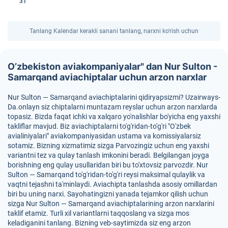
31
Tanlang Kalendar kerakli sanani tanlang, narxni ko'rish uchun
O’zbekiston aviakompaniyalar" dan Nur Sulton -
Samarqand aviachiptalar uchun arzon narxlar
Nur Sulton — Samarqand aviachiptalarini qidiryapsizmi? Uzairways-
Da.onlayn siz chiptalarni muntazam reyslar uchun arzon narxlarda
topasiz. Bizda faqat ichki va xalqaro yo'nalishlar bo'yicha eng yaxshi
takliflar mavjud. Biz aviachiptalarni to'g'ridan-to'g'ri "O'zbek
avialiniyalari" aviakompaniyasidan ustama va komissiyalarsiz
sotamiz. Bizning xizmatimiz sizga Parvozingiz uchun eng yaxshi
variantni tez va qulay tanlash imkonini beradi. Belgilangan joyga
borishning eng qulay usullaridan biri bu to'xtovsiz parvozdir. Nur
Sulton — Samarqand to'g'ridan-to'g'ri reysi maksimal qulaylik va
vaqtni tejashni ta'minlaydi. Aviachipta tanlashda asosiy omillardan
biri bu uning narxi. Sayohatingizni yanada tejamkor qilish uchun
sizga Nur Sulton — Samarqand aviachiptalarining arzon narxlarini
taklif etamiz. Turli xil variantlarni taqqoslang va sizga mos
keladiganini tanlang. Bizning veb-saytimizda siz eng arzon