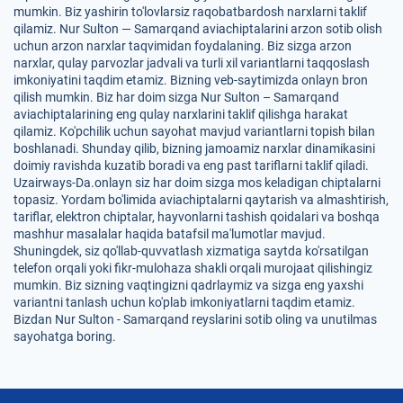
mumkin. Biz yashirin to'lovlarsiz raqobatbardosh narxlarni taklif
qilamiz. Nur Sulton — Samarqand aviachiptalarini arzon sotib olish
uchun arzon narxlar taqvimidan foydalaning. Biz sizga arzon
narxlar, qulay parvozlar jadvali va turli xil variantlarni taqqoslash
imkoniyatini taqdim etamiz. Bizning veb-saytimizda onlayn bron
qilish mumkin. Biz har doim sizga Nur Sulton – Samarqand
aviachiptalarining eng qulay narxlarini taklif qilishga harakat
qilamiz. Ko'pchilik uchun sayohat mavjud variantlarni topish bilan
boshlanadi. Shunday qilib, bizning jamoamiz narxlar dinamikasini
doimiy ravishda kuzatib boradi va eng past tariflarni taklif qiladi.
Uzairways-Da.onlayn siz har doim sizga mos keladigan chiptalarni
topasiz. Yordam bo'limida aviachiptalarni qaytarish va almashtirish,
tariflar, elektron chiptalar, hayvonlarni tashish qoidalari va boshqa
mashhur masalalar haqida batafsil ma'lumotlar mavjud.
Shuningdek, siz qo'llab-quvvatlash xizmatiga saytda ko'rsatilgan
telefon orqali yoki fikr-mulohaza shakli orqali murojaat qilishingiz
mumkin. Biz sizning vaqtingizni qadrlaymiz va sizga eng yaxshi
variantni tanlash uchun ko'plab imkoniyatlarni taqdim etamiz.
Bizdan Nur Sulton - Samarqand reyslarini sotib oling va unutilmas
sayohatga boring.