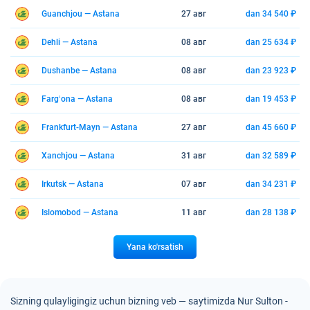
Guanchjou — Astana
27 авг
dan 34 540 ₽
Dehli — Astana
08 авг
dan 25 634 ₽
Dushanbe — Astana
08 авг
dan 23 923 ₽
Fargʻona — Astana
08 авг
dan 19 453 ₽
Frankfurt-Mayn — Astana
27 авг
dan 45 660 ₽
Xanchjou — Astana
31 авг
dan 32 589 ₽
Irkutsk — Astana
07 авг
dan 34 231 ₽
Islomobod — Astana
11 авг
dan 28 138 ₽
Yana ko'rsatish
Sizning qulayligingiz uchun bizning veb — saytimizda Nur Sulton -