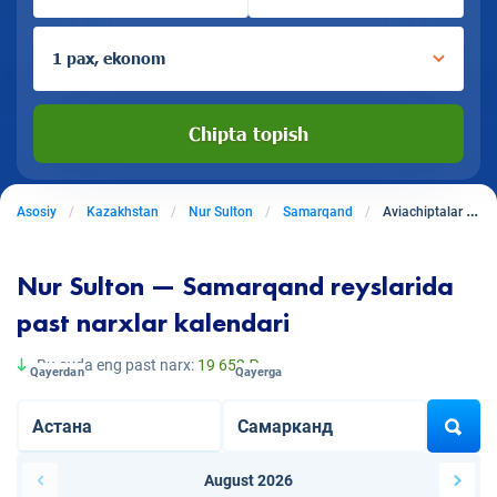
1 pax, ekonom
Chipta topish
Asosiy
Kazakhstan
Nur Sulton
Samarqand
Aviachiptalar Nur Sultondan Samarqandga
Nur Sulton — Samarqand reyslarida
past narxlar kalendari
Bu oyda eng past narx:
19 652 ₽
Qayerdan
Qayerga
August 2026