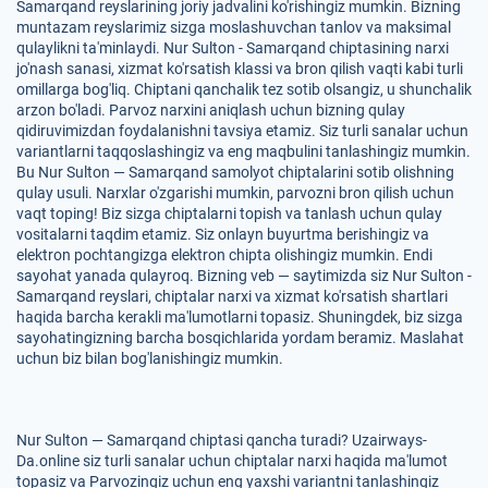
Samarqand reyslarining joriy jadvalini ko'rishingiz mumkin. Bizning
muntazam reyslarimiz sizga moslashuvchan tanlov va maksimal
qulaylikni ta'minlaydi. Nur Sulton - Samarqand chiptasining narxi
jo'nash sanasi, xizmat ko'rsatish klassi va bron qilish vaqti kabi turli
omillarga bog'liq. Chiptani qanchalik tez sotib olsangiz, u shunchalik
arzon bo'ladi. Parvoz narxini aniqlash uchun bizning qulay
qidiruvimizdan foydalanishni tavsiya etamiz. Siz turli sanalar uchun
variantlarni taqqoslashingiz va eng maqbulini tanlashingiz mumkin.
Bu Nur Sulton — Samarqand samolyot chiptalarini sotib olishning
qulay usuli. Narxlar o'zgarishi mumkin, parvozni bron qilish uchun
vaqt toping! Biz sizga chiptalarni topish va tanlash uchun qulay
vositalarni taqdim etamiz. Siz onlayn buyurtma berishingiz va
elektron pochtangizga elektron chipta olishingiz mumkin. Endi
sayohat yanada qulayroq. Bizning veb — saytimizda siz Nur Sulton -
Samarqand reyslari, chiptalar narxi va xizmat ko'rsatish shartlari
haqida barcha kerakli ma'lumotlarni topasiz. Shuningdek, biz sizga
sayohatingizning barcha bosqichlarida yordam beramiz. Maslahat
uchun biz bilan bog'lanishingiz mumkin.
Nur Sulton — Samarqand chiptasi qancha turadi? Uzairways-
Da.online siz turli sanalar uchun chiptalar narxi haqida ma'lumot
topasiz va Parvozingiz uchun eng yaxshi variantni tanlashingiz