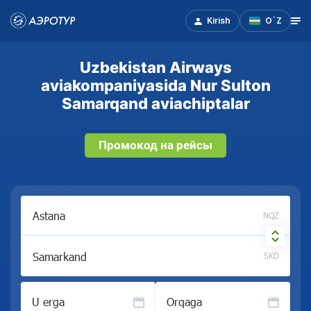
Kirish
O`Z
Uzbekistan Airways
aviakompaniyasida Nur Sulton
Samarqand aviachiptalar
Промокод на рейсы
NQZ
SKD
U erga
Orqaga