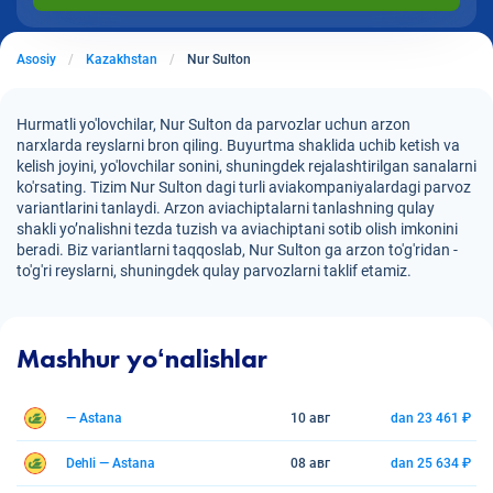
Asosiy
Kazakhstan
Nur Sulton
Hurmatli yo'lovchilar, Nur Sulton da parvozlar uchun arzon
narxlarda reyslarni bron qiling. Buyurtma shaklida uchib ketish va
kelish joyini, yo'lovchilar sonini, shuningdek rejalashtirilgan sanalarni
ko'rsating. Tizim Nur Sulton dagi turli aviakompaniyalardagi parvoz
variantlarini tanlaydi. Arzon aviachiptalarni tanlashning qulay
shakli yo’nalishni tezda tuzish va aviachiptani sotib olish imkonini
beradi. Biz variantlarni taqqoslab, Nur Sulton ga arzon to'g'ridan -
to'g'ri reyslarni, shuningdek qulay parvozlarni taklif etamiz.
Mashhur yoʻnalishlar
— Astana
10 авг
dan 23 461 ₽
Dehli — Astana
08 авг
dan 25 634 ₽