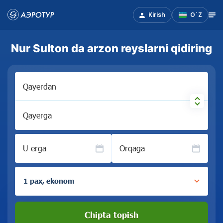
Kirish
O`Z
Nur Sulton da arzon reyslarni qidiring
Qayerdan
Qayerga
U erga
Orqaga
1 pax, ekonom
Chipta topish