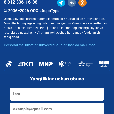
8 812
336-16-88
© 2006–2026 ООО «АэроТур»
Ushbu saytdagi barcha materiallar mualliflik huquqi bilan himoyalangan.
Mualliflik huquqi egasining oldindan roziligisiz ma'lumotlar va ob'ektlardan
nusxa ko'chirish, tarqatish (shu jumladan Internetdagi boshqa saytlar va
resurslarga nusxalash yo'li bilan) yoki boshqa har qanday foydalanish
taqiqlanadi.
Personal ma’lumotlar subyekti huquqlari haqida ma’lumot
Yangiliklar uchun obuna