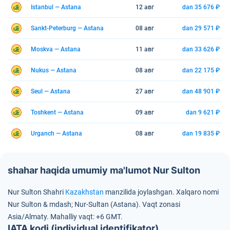
Istanbul — Astana
12 авг
dan 35 676 ₽
Sankt-Peterburg — Astana
08 авг
dan 29 571 ₽
Moskva — Astana
11 авг
dan 33 626 ₽
Nukus — Astana
08 авг
dan 22 175 ₽
Seul — Astana
27 авг
dan 48 901 ₽
Toshkent — Astana
09 авг
dan 9 621 ₽
Urganch — Astana
08 авг
dan 19 835 ₽
shahar haqida umumiy ma'lumot Nur Sulton
Nur Sulton Shahri
Kazakhstan
manzilida joylashgan.
Xalqaro nomi
Nur Sulton & mdash; Nur-Sultan (Astana).
Vaqt zonasi
Asia/Almaty.
Mahalliy vaqt: +6 GMT.
IATA kodi (individual identifikator)