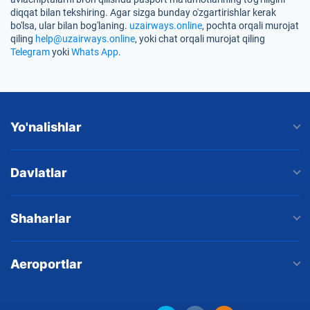
diqqat bilan tekshiring. Agar sizga bunday o'zgartirishlar kerak
bo'lsa, ular bilan bog'laning.
uzairways.online
, pochta orqali murojat
qiling
help@uzairways.online
, yoki chat orqali murojat qiling
Telegram
yoki
Whats App
.
Yo'nalishlar
Davlatlar
Shaharlar
Aeroportlar