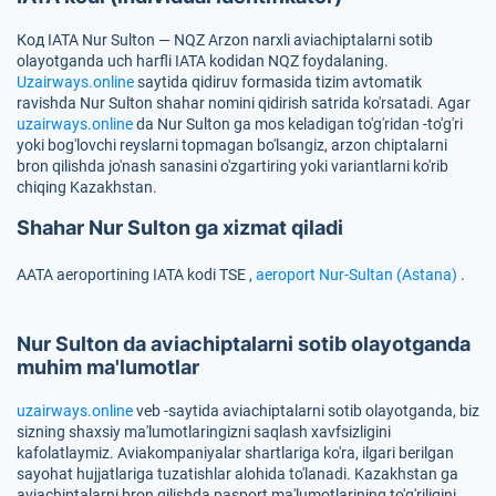
Код IATA Nur Sulton — NQZ
Arzon narxli aviachiptalarni sotib
olayotganda uch harfli IATA kodidan
NQZ
foydalaning.
Uzairways.online
saytida qidiruv formasida tizim avtomatik
ravishda Nur Sulton shahar nomini qidirish satrida ko'rsatadi. Agar
uzairways.online
da Nur Sulton ga mos keladigan to'g'ridan -to'g'ri
yoki bog'lovchi reyslarni topmagan bo'lsangiz, arzon chiptalarni
bron qilishda jo'nash sanasini o'zgartiring yoki variantlarni ko'rib
chiqing Kazakhstan.
Shahar Nur Sulton ga xizmat qiladi
AATA aeroportining IATA kodi
TSE
,
aeroport Nur-Sultan (Astana)
.
Nur Sulton da aviachiptalarni sotib olayotganda
muhim ma'lumotlar
uzairways.online
veb -saytida aviachiptalarni sotib olayotganda, biz
sizning shaxsiy ma'lumotlaringizni saqlash xavfsizligini
kafolatlaymiz. Aviakompaniyalar shartlariga ko'ra, ilgari berilgan
sayohat hujjatlariga tuzatishlar alohida to'lanadi. Kazakhstan ga
aviachiptalarni bron qilishda pasport ma'lumotlarining to'g'riligini