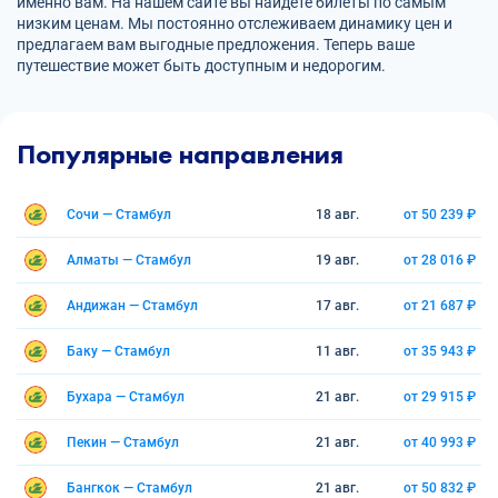
именно вам. На нашем сайте вы найдете билеты по самым
низким ценам. Мы постоянно отслеживаем динамику цен и
предлагаем вам выгодные предложения. Теперь ваше
путешествие может быть доступным и недорогим.
Популярные направления
Сочи — Стамбул
18 авг.
от 50 239 ₽
Алматы — Стамбул
19 авг.
от 28 016 ₽
Андижан — Стамбул
17 авг.
от 21 687 ₽
Баку — Стамбул
11 авг.
от 35 943 ₽
Бухара — Стамбул
21 авг.
от 29 915 ₽
Пекин — Стамбул
21 авг.
от 40 993 ₽
Бангкок — Стамбул
21 авг.
от 50 832 ₽