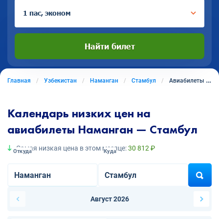
1 пас, эконом
Найти билет
Главная
Узбекистан
Наманган
Стамбул
Авиабилеты из Намангана в Стамбул
Календарь низких цен на
авиабилеты Наманган — Стамбул
Самая низкая цена в этом месяце:
30 812 ₽
Откуда
Куда
Август 2026