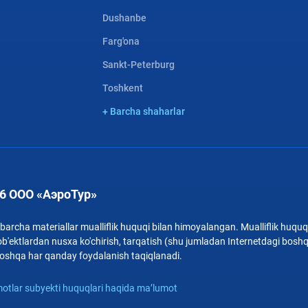
Dushanbe
Farg'ona
Sankt-Peterburg
Toshkent
+ Barcha shaharlar
6 ООО «АэроТур»
archa materiallar mualliflik huquqi bilan himoyalangan. Mualliflik huquqi
b'ektlardan nusxa ko'chirish, tarqatish (shu jumladan Internetdagi bosh
i boshqa har qanday foydalanish taqiqlanadi.
otlar subyekti huquqlari haqida ma’lumot