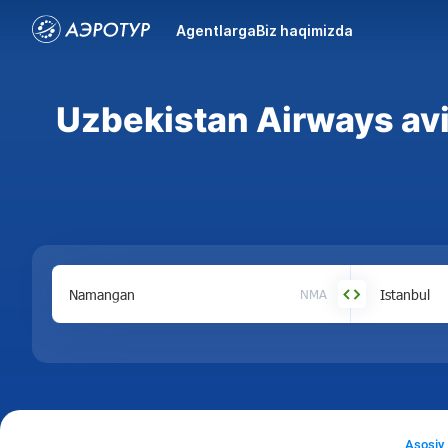
Agentlarga
Biz haqimizda
Uzbekistan Airways av
NMA
Asosiy