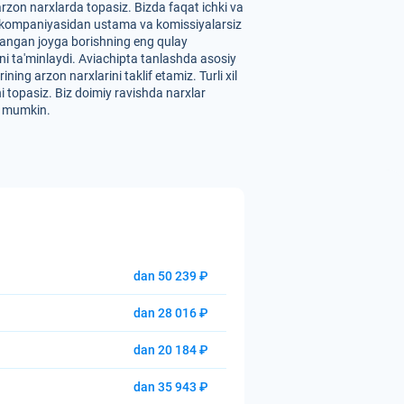
zon narxlarda topasiz. Bizda faqat ichki va
" aviakompaniyasidan ustama va komissiyalarsiz
ilangan joyga borishning eng qulay
hni ta'minlaydi. Aviachipta tanlashda asosiy
ng arzon narxlarini taklif etamiz. Turli xil
i topasiz. Biz doimiy ravishda narxlar
hi mumkin.
dan 50 239 ₽
dan 28 016 ₽
dan 20 184 ₽
dan 35 943 ₽