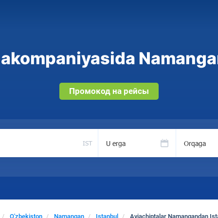
iakompaniyasida Namangan 
Промокод на рейсы
U erga
Orqaga
IST
O'zbekiston
Namangan
Istanbul
Aviachiptalar Namangandan Ist