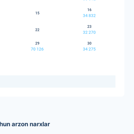
16
15
34 832
23
22
32 270
29
30
70 126
34 275
hun arzon narxlar