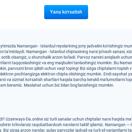
Yana ko'rsatish
aytimizda Namangan - Istanbul reyslarining joriy jadvalini ko'rishingiz m
ta'minlaydi. Namangan - Istanbul chiptasining narxi jo'nash sanasi, xizma
ez sotib olsangiz, u shunchalik arzon bo'ladi. Parvoz narxini aniqlash uch
iantlarni taqqoslashingiz va eng maqbulini tanlashingiz mumkin. Bu Nama
mkin, parvozni bron qilish uchun vaqt toping! Biz sizga chiptalarni topish
 elektron pochtangizga elektron chipta olishingiz mumkin. Endi sayohat 
arxi va xizmat ko'rsatish shartlari haqida barcha kerakli ma'lumotlarni to
dam beramiz. Maslahat uchun biz bilan bog'lanishingiz mumkin.
? Uzairways-Da.online siz turli sanalar uchun chiptalar narxi haqida ma
shirin to'lovlarsiz raqobatbardosh narxlarni taklif qilamiz. Namangan — Is
Biz sizga arzon narxlar, qulay parvozlar jadvali va turli xil variantlarni