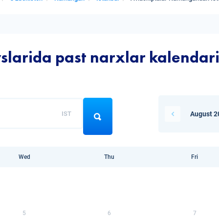
larida past narxlar kalendar
IST
August 2
Wed
Thu
Fri
5
6
7