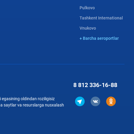
Pulkovo
Tashkent International
Vnukovo
+ Barcha aeroportlar
8 812
336-16-88
 egasining oldindan roziligisiz
qa saytlar va resurslarga nusxalash