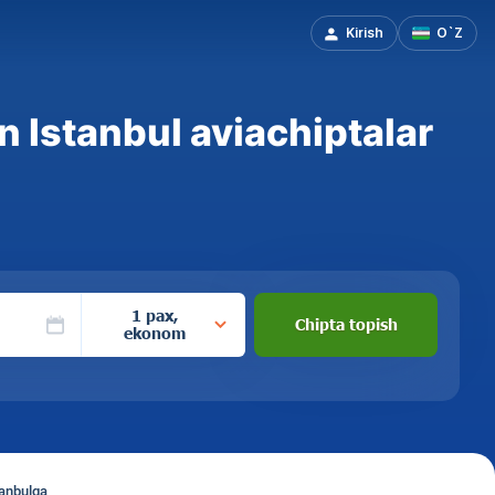
Kirish
O`Z
Istanbul aviachiptalar
1 pax,
Chipta topish
ekonom
anbulga