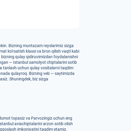
umkin. Bizning muntazam reyslarimiz sizga
t ko'rsatish klassi va bron qilish vaqti kabi
un bizning qulay qidiruvimizdan foydalanishni
ngan — Istanbul samolyot chiptalarini sotib
 va tanlash uchun qulay vositalarni taqdim
yanada qulayroq. Bizning veb — saytimizda
pasiz. Shuningdek, biz sizga
'lumot topasiz va Parvozingiz uchun eng
tanbul aviachiptalarini arzon sotib olish
 taqqoslash imkoniyatini taqdim etamiz.