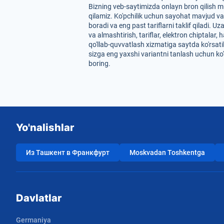
Bizning veb-saytimizda onlayn bron qilish m
qilamiz. Ko'pchilik uchun sayohat mavjud va
boradi va eng past tariflarni taklif qiladi.
va almashtirish, tariflar, elektron chiptala
qo'llab-quvvatlash xizmatiga saytda ko'rsati
sizga eng yaxshi variantni tanlash uchun ko
boring.
Yo'nalishlar
Из Ташкент в Франкфурт
Moskvadan Toshkentga
Davlatlar
Germaniya