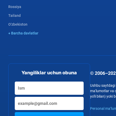
Rossiya
Tailand
O'zbekiston
+ Barcha davlatlar
Yangiliklar uchun obuna
© 2006–202
Ushbu saytdagi b
ma'lumotlar va o
yo'li bilan) yok
Personal ma’lum