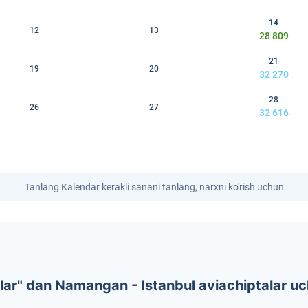
14
12
13
28 809
21
19
20
32 270
28
26
27
32 616
Tanlang Kalendar kerakli sanani tanlang, narxni ko'rish uchun
ar" dan Namangan - Istanbul aviachiptalar uc