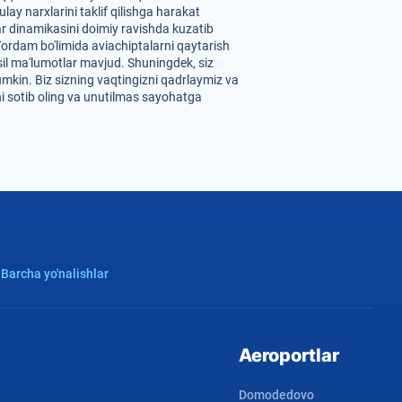
y narxlarini taklif qilishga harakat
ar dinamikasini doimiy ravishda kuzatib
 Yordam bo'limida aviachiptalarni qaytarish
sil ma'lumotlar mavjud. Shuningdek, siz
mumkin. Biz sizning vaqtingizni qadrlaymiz va
i sotib oling va unutilmas sayohatga
 Barcha yo'nalishlar
Aeroportlar
Domodedovo