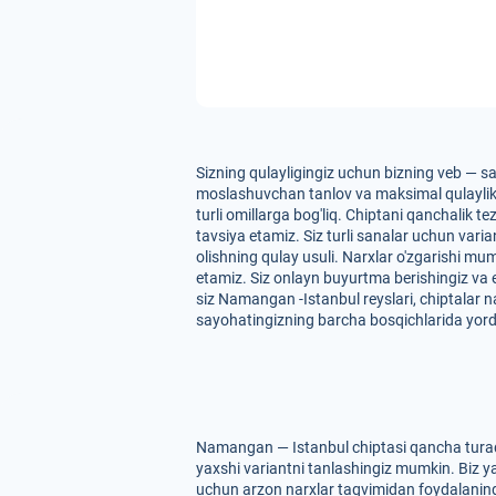
Sizning qulayligingiz uchun bizning veb — s
moslashuvchan tanlov va maksimal qulaylikni 
turli omillarga bog'liq. Chiptani qanchalik t
tavsiya etamiz. Siz turli sanalar uchun var
olishning qulay usuli. Narxlar o'zgarishi mu
etamiz. Siz onlayn buyurtma berishingiz va
siz Namangan -Istanbul reyslari, chiptalar n
sayohatingizning barcha bosqichlarida yor
Namangan — Istanbul chiptasi qancha turadi
yaxshi variantni tanlashingiz mumkin. Biz ya
uchun arzon narxlar taqvimidan foydalaning. 