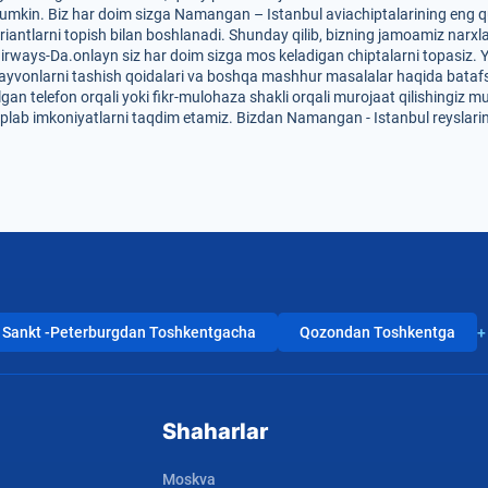
umkin. Biz har doim sizga Namangan – Istanbul aviachiptalarining eng qula
riantlarni topish bilan boshlanadi. Shunday qilib, bizning jamoamiz narxl
 Uzairways-Da.onlayn siz har doim sizga mos keladigan chiptalarni topasiz.
r, hayvonlarni tashish qoidalari va boshqa mashhur masalalar haqida bataf
lgan telefon orqali yoki fikr-mulohaza shakli orqali murojaat qilishingiz 
'plab imkoniyatlarni taqdim etamiz. Bizdan Namangan - Istanbul reyslarin
Sankt -Peterburgdan Toshkentgacha
Qozondan Toshkentga
+
Shaharlar
Moskva