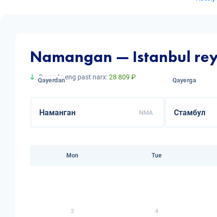
Namangan — Istanbul reys
Bu oyda eng past narx:
28 809 ₽
Qayerdan
Qayerga
NMA
Mon
Tue
3
4