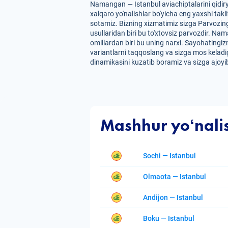
Namangan — Istanbul aviachiptalarini qidir
xalqaro yo'nalishlar bo'yicha eng yaxshi takl
sotamiz. Bizning xizmatimiz sizga Parvozing
usullaridan biri bu to'xtovsiz parvozdir. Nam
omillardan biri bu uning narxi. Sayohatingiz
variantlarni taqqoslang va sizga mos keladig
dinamikasini kuzatib boramiz va sizga ajoyib
Mashhur yoʻnali
Sochi — Istanbul
Olmaota — Istanbul
Andijon — Istanbul
Boku — Istanbul