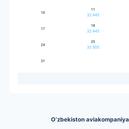
11
10
32 445
18
17
32 445
25
24
32 505
31
O’zbekiston aviakompaniyal