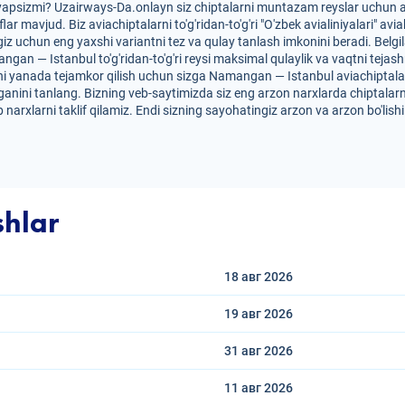
yapsizmi? Uzairways-Da.onlayn siz chiptalarni muntazam reyslar uchun ar
iflar mavjud. Biz aviachiptalarni to'g'ridan-to'g'ri "O'zbek avialiniyalari
iz uchun eng yaxshi variantni tez va qulay tanlash imkonini beradi. Belg
angan — Istanbul to'g'ridan-to'g'ri reysi maksimal qulaylik va vaqtni tejas
ni yanada tejamkor qilish uchun sizga Namangan — Istanbul aviachiptalarini
anini tanlang. Bizning veb-saytimizda siz eng arzon narxlarda chiptalarn
 narxlarni taklif qilamiz. Endi sizning sayohatingiz arzon va arzon bo'lis
shlar
18 авг
2026
19 авг
2026
31 авг
2026
11 авг
2026