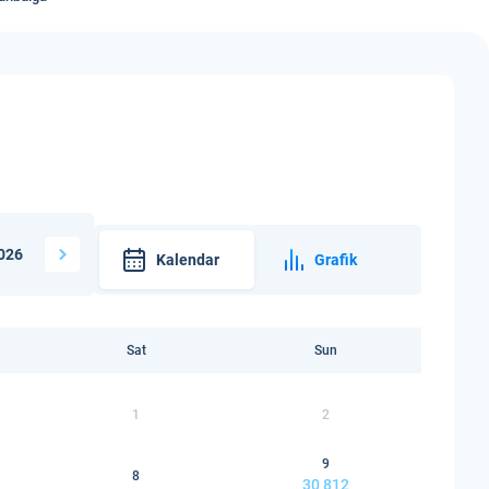
i
026
Kalendar
Grafik
Sat
Sun
1
2
9
8
30 812