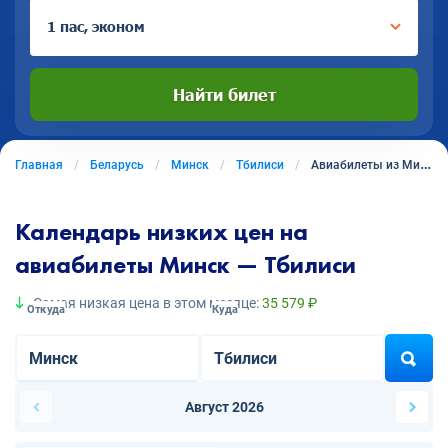
1 пас, эконом
Найти билет
Главная
Беларусь
Минск
Тбилиси
Авиабилеты из Минска в Тбилиси
Календарь низких цен на
авиабилеты Минск — Тбилиси
Самая низкая цена в этом месяце:
35 579 ₽
Откуда
Куда
Август 2026