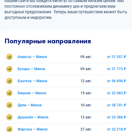
нашем сайте вы найдете билеты по самым низким ценам. Мы
постоянно отслеживаем динамику цен и предлагаем вам
выгодные предложения. Теперь ваше путешествие может быть
доступным и недорогим.
Популярные направления
Алматы — Минск
09 авг.
от 31 557 ₽
Бухара — Минск
09 авг.
от 31 773 ₽
Бангкок — Минск
12 авг.
от 56 898 ₽
Бишкек — Минск
19 авг.
от 32 083 ₽
Дели — Минск
10 авг.
от 38 741 ₽
Душанбе — Минск
12 авг.
от 33 386 ₽
Фергана — Минск
27 авг.
от 32 218 ₽