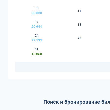
10
11
20 550
17
18
20 644
24
25
22 533
31
18 868
Поиск и бронирование би