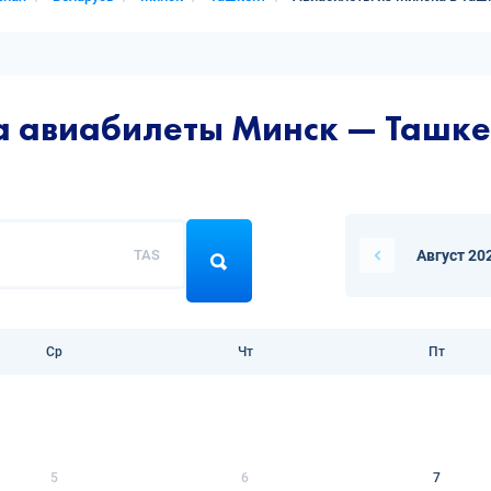
а авиабилеты Минск — Ташке
TAS
Август 20
Ср
Чт
Пт
5
6
7