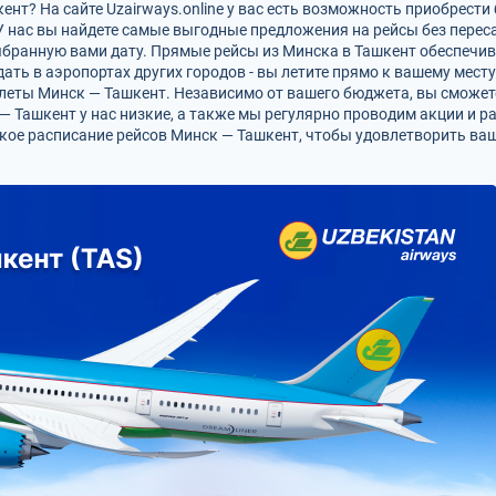
нт? На сайте Uzairways.online у вас есть возможность приобрест
 нас вы найдете самые выгодные предложения на рейсы без перес
выбранную вами дату. Прямые рейсы из Минска в Ташкент обеспечи
ать в аэропортах других городов - вы летите прямо к вашему мест
леты Минск — Ташкент. Независимо от вашего бюджета, вы сможет
 — Ташкент у нас низкие, а также мы регулярно проводим акции и
кое расписание рейсов Минск — Ташкент, чтобы удовлетворить ва