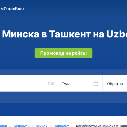
ам
О нас
Блог
Минска в Ташкент на Uzb
Промокод на рейсы
Туда
Обратно
TAS
вная
Беларусь
Минск
Ташкент
Авиабилеты из Минска в Таш