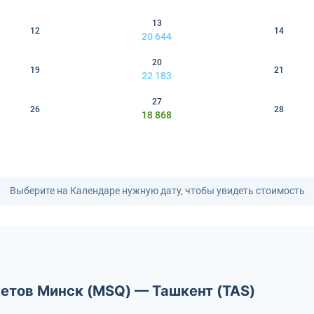
13
12
14
20 644
20
19
21
22 183
27
26
28
18 868
Выберите на Календаре нужную дату, чтобы увидеть стоимость
летов Минск (MSQ) — Ташкент (TAS)