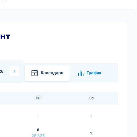
нт
26
Календарь
График
Сб
Вс
1
2
8
9
25 325