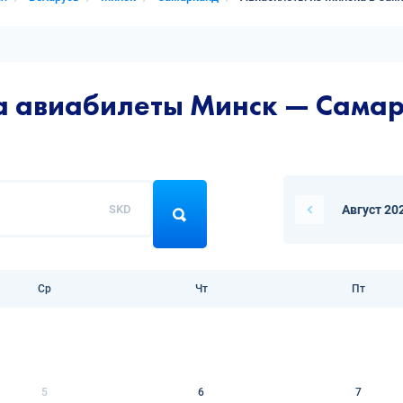
на авиабилеты Минск — Сама
SKD
Август 20
Ср
Чт
Пт
5
6
7