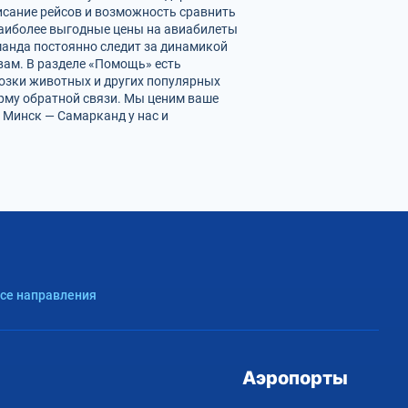
исание рейсов и возможность сравнить
наиболее выгодные цены на авиабилеты
манда постоянно следит за динамикой
 вам. В разделе «Помощь» есть
возки животных и других популярных
орму обратной связи. Мы ценим ваше
 Минск — Самарканд у нас и
Все направления
Аэропорты