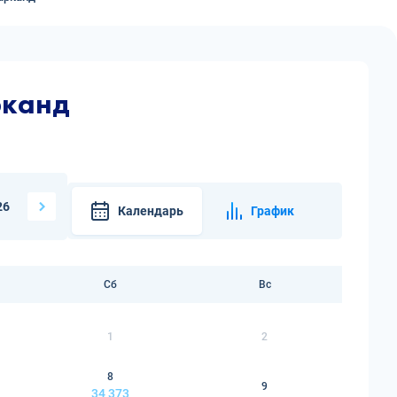
рканд
26
Календарь
График
Сб
Вс
1
2
8
9
34 373