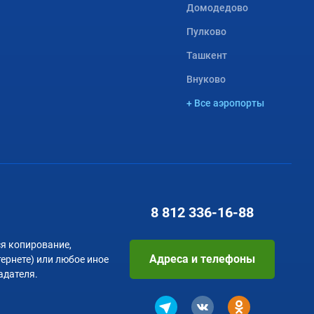
Домодедово
Пулково
Ташкент
Внуково
+ Все аэропорты
8 812
336-16-88
я копирование,
Адреса и телефоны
тернете) или любое иное
адателя.