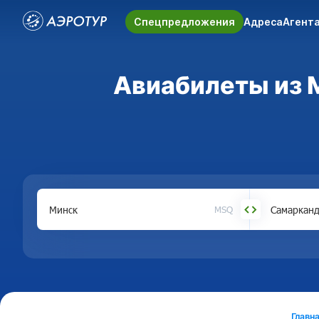
Спецпредложения
Адреса
Агент
Авиабилеты из М
MSQ
Главн