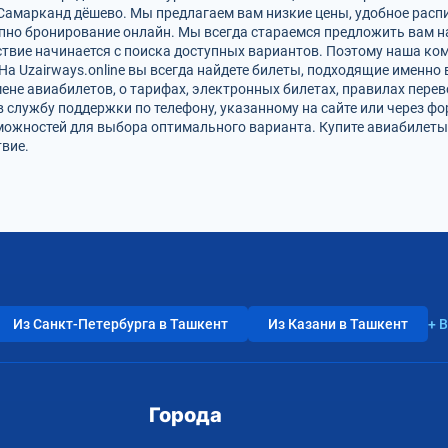
Самарканд дёшево. Мы предлагаем вам низкие цены, удобное расп
упно бронирование онлайн. Мы всегда стараемся предложить вам 
твие начинается с поиска доступных вариантов. Поэтому наша ко
На Uzairways.online вы всегда найдете билеты, подходящие именно
ене авиабилетов, о тарифах, электронных билетах, правилах пере
в службу поддержки по телефону, указанному на сайте или через ф
можностей для выбора оптимального варианта. Купите авиабилеты
вие.
Из Санкт-Петербурга в Ташкент
Из Казани в Ташкент
+ 
Города