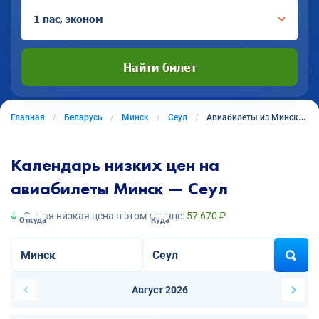
1 пас, эконом
Найти билет
Главная
Беларусь
Минск
Сеул
Авиабилеты из Минска в Сеул
Календарь низких цен на
авиабилеты Минск — Сеул
Самая низкая цена в этом месяце:
57 670 ₽
Откуда
Куда
Август 2026