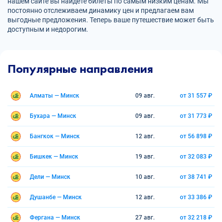
нашем сайте вы найдете билеты по самым низким ценам. Мы
постоянно отслеживаем динамику цен и предлагаем вам
выгодные предложения. Теперь ваше путешествие может быть
доступным и недорогим.
Популярные направления
Алматы — Минск
09 авг.
от 31 557 ₽
Бухара — Минск
09 авг.
от 31 773 ₽
Бангкок — Минск
12 авг.
от 56 898 ₽
Бишкек — Минск
19 авг.
от 32 083 ₽
Дели — Минск
10 авг.
от 38 741 ₽
Душанбе — Минск
12 авг.
от 33 386 ₽
Фергана — Минск
27 авг.
от 32 218 ₽