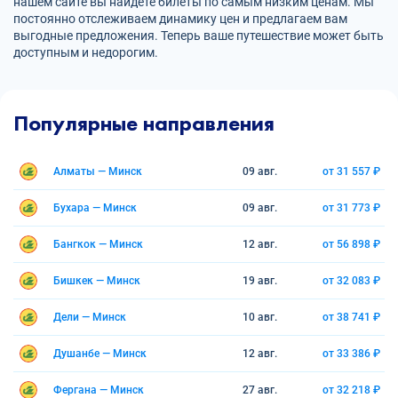
нашем сайте вы найдете билеты по самым низким ценам. Мы
постоянно отслеживаем динамику цен и предлагаем вам
выгодные предложения. Теперь ваше путешествие может быть
доступным и недорогим.
Популярные направления
Алматы — Минск
09 авг.
от 31 557 ₽
Бухара — Минск
09 авг.
от 31 773 ₽
Бангкок — Минск
12 авг.
от 56 898 ₽
Бишкек — Минск
19 авг.
от 32 083 ₽
Дели — Минск
10 авг.
от 38 741 ₽
Душанбе — Минск
12 авг.
от 33 386 ₽
Фергана — Минск
27 авг.
от 32 218 ₽