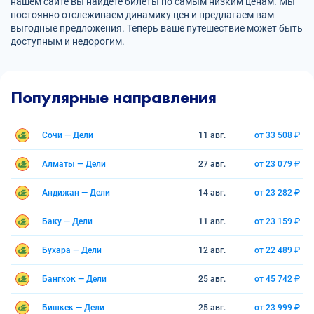
нашем сайте вы найдете билеты по самым низким ценам. Мы
постоянно отслеживаем динамику цен и предлагаем вам
выгодные предложения. Теперь ваше путешествие может быть
доступным и недорогим.
Популярные направления
Сочи — Дели
11 авг.
от 33 508 ₽
Алматы — Дели
27 авг.
от 23 079 ₽
Андижан — Дели
14 авг.
от 23 282 ₽
Баку — Дели
11 авг.
от 23 159 ₽
Бухара — Дели
12 авг.
от 22 489 ₽
Бангкок — Дели
25 авг.
от 45 742 ₽
Бишкек — Дели
25 авг.
от 23 999 ₽