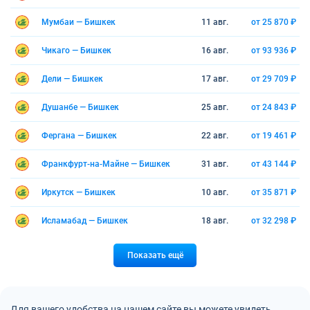
Мумбаи — Бишкек
11 авг.
от 25 870 ₽
Чикаго — Бишкек
16 авг.
от 93 936 ₽
Дели — Бишкек
17 авг.
от 29 709 ₽
Душанбе — Бишкек
25 авг.
от 24 843 ₽
Фергана — Бишкек
22 авг.
от 19 461 ₽
Франкфурт-на-Майне — Бишкек
31 авг.
от 43 144 ₽
Иркутск — Бишкек
10 авг.
от 35 871 ₽
Исламабад — Бишкек
18 авг.
от 32 298 ₽
Показать ещё
Для вашего удобства на нашем сайте вы можете увидеть