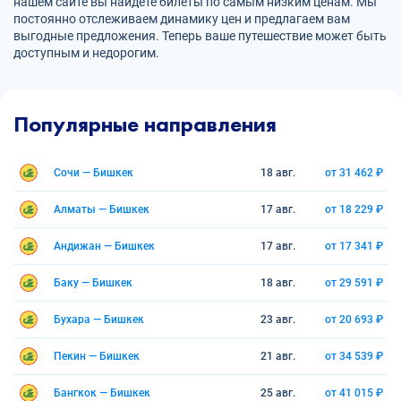
нашем сайте вы найдете билеты по самым низким ценам. Мы
постоянно отслеживаем динамику цен и предлагаем вам
выгодные предложения. Теперь ваше путешествие может быть
доступным и недорогим.
Популярные направления
Сочи — Бишкек
18 авг.
от 31 462 ₽
Алматы — Бишкек
17 авг.
от 18 229 ₽
Андижан — Бишкек
17 авг.
от 17 341 ₽
Баку — Бишкек
18 авг.
от 29 591 ₽
Бухара — Бишкек
23 авг.
от 20 693 ₽
Пекин — Бишкек
21 авг.
от 34 539 ₽
Бангкок — Бишкек
25 авг.
от 41 015 ₽