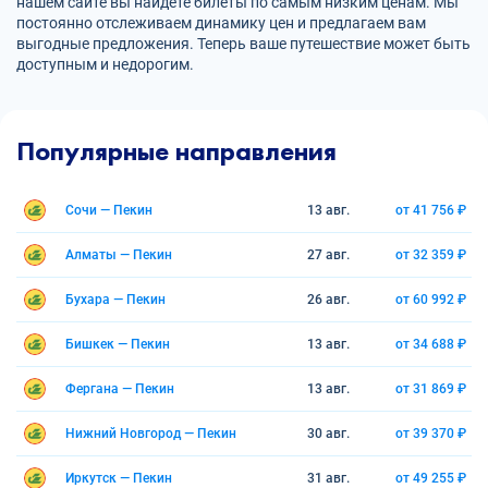
нашем сайте вы найдете билеты по самым низким ценам. Мы
постоянно отслеживаем динамику цен и предлагаем вам
выгодные предложения. Теперь ваше путешествие может быть
доступным и недорогим.
Популярные направления
Сочи — Пекин
13 авг.
от 41 756 ₽
Алматы — Пекин
27 авг.
от 32 359 ₽
Бухара — Пекин
26 авг.
от 60 992 ₽
Бишкек — Пекин
13 авг.
от 34 688 ₽
Фергана — Пекин
13 авг.
от 31 869 ₽
Нижний Новгород — Пекин
30 авг.
от 39 370 ₽
Иркутск — Пекин
31 авг.
от 49 255 ₽