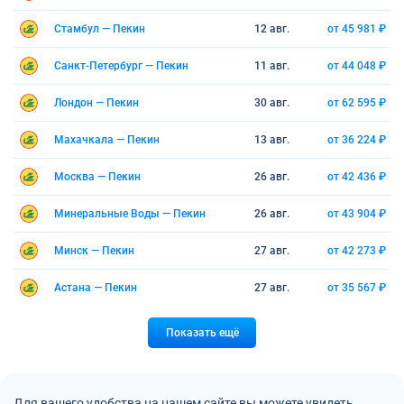
Стамбул — Пекин
12 авг.
от 45 981 ₽
Санкт-Петербург — Пекин
11 авг.
от 44 048 ₽
Лондон — Пекин
30 авг.
от 62 595 ₽
Махачкала — Пекин
13 авг.
от 36 224 ₽
Москва — Пекин
26 авг.
от 42 436 ₽
Минеральные Воды — Пекин
26 авг.
от 43 904 ₽
Минск — Пекин
27 авг.
от 42 273 ₽
Астана — Пекин
27 авг.
от 35 567 ₽
Показать ещё
Для вашего удобства на нашем сайте вы можете увидеть