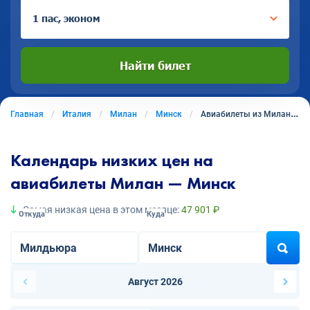
1 пас, эконом
Найти билет
Главная
Италия
Милан
Минск
Авиабилеты из Милана в Минск
Календарь низких цен на
авиабилеты Милан — Минск
Самая низкая цена в этом месяце:
47 901 ₽
Откуда
Куда
Август 2026