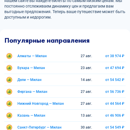
нашем сайте вы найдете билеты по самым низким ценам. Мы
постоянно отслеживаем динамику цен и предлагаем вам
выгодные предложения. Теперь ваше путешествие может быть
доступным и недорогим.
Популярные направления
Алматы — Милан
27 авг.
от 38 974 ₽
Бухара — Милан
23 авг.
от 47 694 ₽
Дели — Милан
14 авг.
от 54 542 ₽
Фергана — Милан
27 авг.
от 56 736 ₽
Нижний Новгород — Милан
27 авг.
от 44 564 ₽
Казань — Милан
13 авг.
от 46 906 ₽
Санкт-Петербург — Милан
30 авг.
от 54 549 ₽