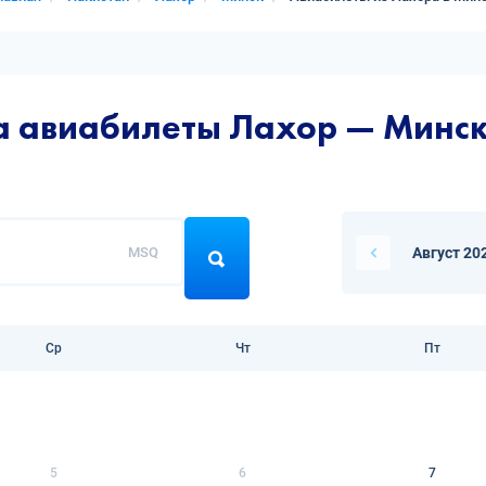
а авиабилеты Лахор — Минс
MSQ
Август 20
Ср
Чт
Пт
5
6
7