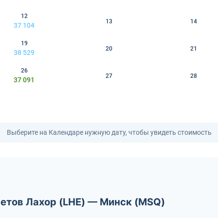
12
13
14
37 104
19
20
21
38 529
26
27
28
37 091
Выберите на Календаре нужную дату, чтобы увидеть стоимость
летов Лахор (LHE) — Минск (MSQ)