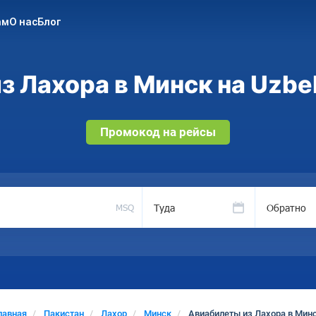
ам
О нас
Блог
 Лахора в Минск на Uzbe
Промокод на рейсы
Туда
Обратно
MSQ
лавная
Пакистан
Лахор
Минск
Авиабилеты из Лахора в Мин