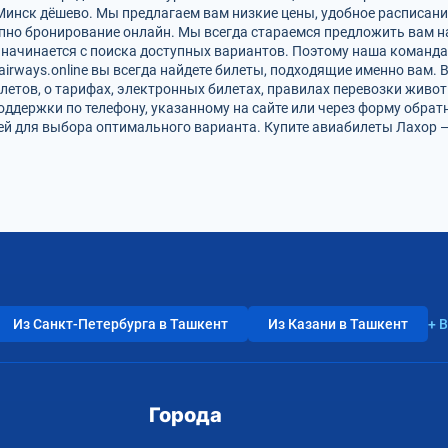
Минск дёшево. Мы предлагаем вам низкие цены, удобное расписани
упно бронирование онлайн. Мы всегда стараемся предложить вам 
 начинается с поиска доступных вариантов. Поэтому наша команда
airways.online вы всегда найдете билеты, подходящие именно вам.
летов, о тарифах, электронных билетах, правилах перевозки живот
оддержки по телефону, указанному на сайте или через форму обрат
 для выбора оптимального варианта. Купите авиабилеты Лахор — 
Из Санкт-Петербурга в Ташкент
Из Казани в Ташкент
+ 
Города