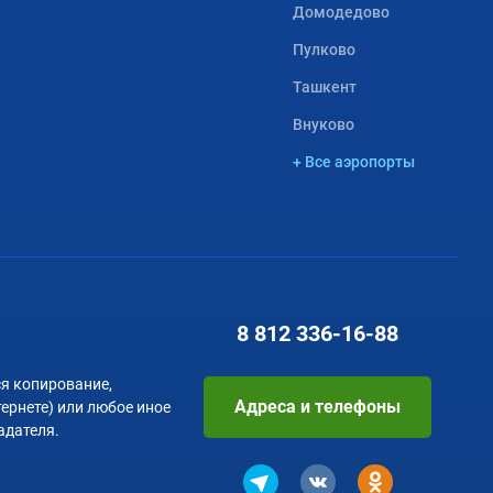
Домодедово
Пулково
Ташкент
Внуково
+ Все аэропорты
8 812
336-16-88
я копирование,
Адреса и телефоны
тернете) или любое иное
адателя.