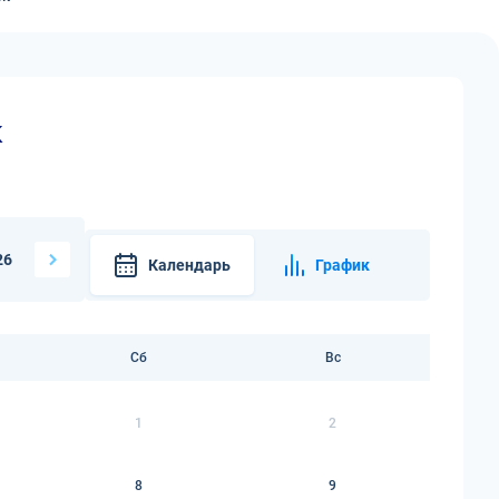
к
26
Календарь
График
Сб
Вс
1
2
8
9