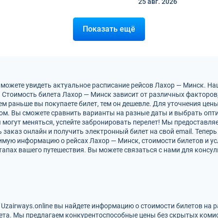
25 авг.
2026
Показать ещё
 можете увидеть актуальное расписание рейсов Лахор — Минск. Н
 Стоимость билета Лахор — Минск зависит от различных факторов, 
м раньше вы покупаете билет, тем он дешевле. Для уточнения цен
м. Вы сможете сравнить варианты на разные даты и выбрать опт
 могут меняться, успейте забронировать перелет! Мы предоставл
заказ онлайн и получить электронный билет на свой email. Теперь
димую информацию о рейсах Лахор — Минск, стоимости билетов и у
тапах вашего путешествия. Вы можете связаться с нами для консул
 Uzairways.online вы найдете информацию о стоимости билетов на 
ета. Мы предлагаем конкурентоспособные цены без скрытых комис