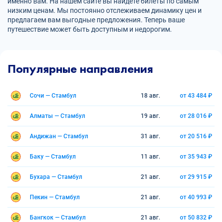
именно вам. На нашем сайте вы найдете билеты по самым
низким ценам. Мы постоянно отслеживаем динамику цен и
предлагаем вам выгодные предложения. Теперь ваше
путешествие может быть доступным и недорогим.
Популярные направления
Сочи — Стамбул
18 авг.
от 43 484 ₽
Алматы — Стамбул
19 авг.
от 28 016 ₽
Андижан — Стамбул
31 авг.
от 20 516 ₽
Баку — Стамбул
11 авг.
от 35 943 ₽
Бухара — Стамбул
21 авг.
от 29 915 ₽
Пекин — Стамбул
21 авг.
от 40 993 ₽
Бангкок — Стамбул
21 авг.
от 50 832 ₽