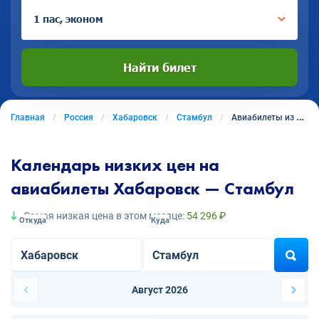
1 пас, эконом
Найти билет
Главная
Россия
Хабаровск
Стамбул
Авиабилеты из Хабаровска в Стамбул
Календарь низких цен на
авиабилеты Хабаровск — Стамбул
Самая низкая цена в этом месяце:
54 296 ₽
Откуда
Куда
Август 2026