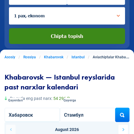
1 pax, ekonom
Chipta topish
Asosiy
Rossiya
Khabarovsk
Istanbul
Aviachiptalar Khabarovskdan Istanbulga
Khabarovsk — Istanbul reyslarida
past narxlar kalendari
Bu oyda eng past narx:
54 296 ₽
Qayerdan
Qayerga
August 2026