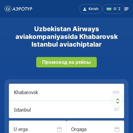
Kirish
O`Z
Uzbekistan Airways
aviakompaniyasida Khabarovsk
Istanbul aviachiptalar
Промокод на рейсы
KHV
IST
U erga
Orqaga