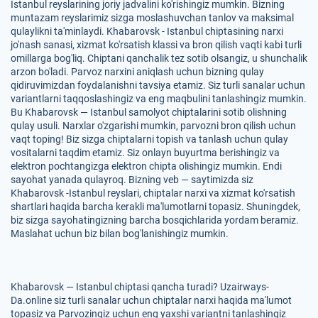
Istanbul reyslarining joriy jadvalini ko'rishingiz mumkin. Bizning
muntazam reyslarimiz sizga moslashuvchan tanlov va maksimal
qulaylikni ta'minlaydi. Khabarovsk - Istanbul chiptasining narxi
jo'nash sanasi, xizmat ko'rsatish klassi va bron qilish vaqti kabi turli
omillarga bog'liq. Chiptani qanchalik tez sotib olsangiz, u shunchalik
arzon bo'ladi. Parvoz narxini aniqlash uchun bizning qulay
qidiruvimizdan foydalanishni tavsiya etamiz. Siz turli sanalar uchun
variantlarni taqqoslashingiz va eng maqbulini tanlashingiz mumkin.
Bu Khabarovsk — Istanbul samolyot chiptalarini sotib olishning
qulay usuli. Narxlar o'zgarishi mumkin, parvozni bron qilish uchun
vaqt toping! Biz sizga chiptalarni topish va tanlash uchun qulay
vositalarni taqdim etamiz. Siz onlayn buyurtma berishingiz va
elektron pochtangizga elektron chipta olishingiz mumkin. Endi
sayohat yanada qulayroq. Bizning veb — saytimizda siz
Khabarovsk -Istanbul reyslari, chiptalar narxi va xizmat ko'rsatish
shartlari haqida barcha kerakli ma'lumotlarni topasiz. Shuningdek,
biz sizga sayohatingizning barcha bosqichlarida yordam beramiz.
Maslahat uchun biz bilan bog'lanishingiz mumkin.
Khabarovsk — Istanbul chiptasi qancha turadi? Uzairways-
Da.online siz turli sanalar uchun chiptalar narxi haqida ma'lumot
topasiz va Parvozingiz uchun eng yaxshi variantni tanlashingiz