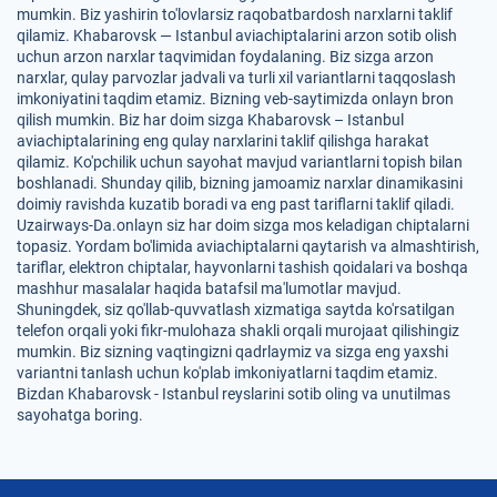
mumkin. Biz yashirin to'lovlarsiz raqobatbardosh narxlarni taklif
qilamiz. Khabarovsk — Istanbul aviachiptalarini arzon sotib olish
uchun arzon narxlar taqvimidan foydalaning. Biz sizga arzon
narxlar, qulay parvozlar jadvali va turli xil variantlarni taqqoslash
imkoniyatini taqdim etamiz. Bizning veb-saytimizda onlayn bron
qilish mumkin. Biz har doim sizga Khabarovsk – Istanbul
aviachiptalarining eng qulay narxlarini taklif qilishga harakat
qilamiz. Ko'pchilik uchun sayohat mavjud variantlarni topish bilan
boshlanadi. Shunday qilib, bizning jamoamiz narxlar dinamikasini
doimiy ravishda kuzatib boradi va eng past tariflarni taklif qiladi.
Uzairways-Da.onlayn siz har doim sizga mos keladigan chiptalarni
topasiz. Yordam bo'limida aviachiptalarni qaytarish va almashtirish,
tariflar, elektron chiptalar, hayvonlarni tashish qoidalari va boshqa
mashhur masalalar haqida batafsil ma'lumotlar mavjud.
Shuningdek, siz qo'llab-quvvatlash xizmatiga saytda ko'rsatilgan
telefon orqali yoki fikr-mulohaza shakli orqali murojaat qilishingiz
mumkin. Biz sizning vaqtingizni qadrlaymiz va sizga eng yaxshi
variantni tanlash uchun ko'plab imkoniyatlarni taqdim etamiz.
Bizdan Khabarovsk - Istanbul reyslarini sotib oling va unutilmas
sayohatga boring.