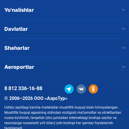
Yo'nalishlar
Davlatlar
Shaharlar
Aeroportlar
8 812
336-16-88
© 2006–2026 ООО «АэроТур»
Ushbu saytdagi barcha materiallar mualliflik huquqi bilan himoyalangan.
Mualliflik huquqi egasining oldindan roziligisiz ma'lumotlar va ob'ektlardan
nusxa ko'chirish, tarqatish (shu jumladan Internetdagi boshqa saytlar va
resurslarga nusxalash yo'li bilan) yoki boshqa har qanday foydalanish
taqiqlanadi.