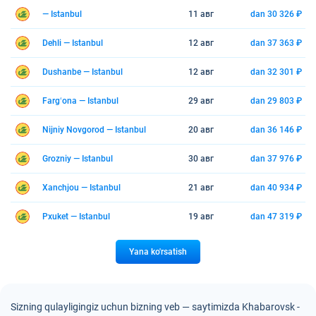
— Istanbul
11 авг
dan 30 326 ₽
Dehli — Istanbul
12 авг
dan 37 363 ₽
Dushanbe — Istanbul
12 авг
dan 32 301 ₽
Fargʻona — Istanbul
29 авг
dan 29 803 ₽
Nijniy Novgorod — Istanbul
20 авг
dan 36 146 ₽
Grozniy — Istanbul
30 авг
dan 37 976 ₽
Xanchjou — Istanbul
21 авг
dan 40 934 ₽
Pxuket — Istanbul
19 авг
dan 47 319 ₽
Yana ko'rsatish
Sizning qulayligingiz uchun bizning veb — saytimizda Khabarovsk -