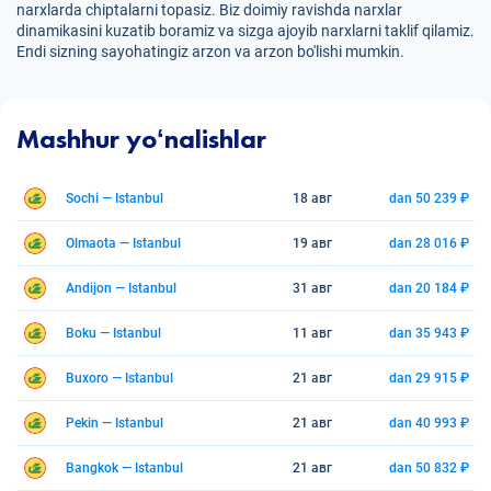
narxlarda chiptalarni topasiz. Biz doimiy ravishda narxlar
dinamikasini kuzatib boramiz va sizga ajoyib narxlarni taklif qilamiz.
Endi sizning sayohatingiz arzon va arzon bo'lishi mumkin.
Mashhur yoʻnalishlar
Sochi — Istanbul
18 авг
dan 50 239 ₽
Olmaota — Istanbul
19 авг
dan 28 016 ₽
Andijon — Istanbul
31 авг
dan 20 184 ₽
Boku — Istanbul
11 авг
dan 35 943 ₽
Buxoro — Istanbul
21 авг
dan 29 915 ₽
Pekin — Istanbul
21 авг
dan 40 993 ₽
Bangkok — Istanbul
21 авг
dan 50 832 ₽