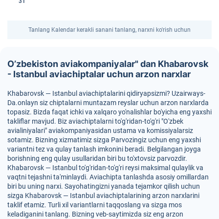
31
Tanlang Kalendar kerakli sanani tanlang, narxni ko'rish uchun
O’zbekiston aviakompaniyalar" dan Khabarovsk
- Istanbul aviachiptalar uchun arzon narxlar
Khabarovsk — Istanbul aviachiptalarini qidiryapsizmi? Uzairways-
Da.onlayn siz chiptalarni muntazam reyslar uchun arzon narxlarda
topasiz. Bizda faqat ichki va xalqaro yo'nalishlar bo'yicha eng yaxshi
takliflar mavjud. Biz aviachiptalarni to'g'ridan-to'g'ri "O'zbek
avialiniyalari" aviakompaniyasidan ustama va komissiyalarsiz
sotamiz. Bizning xizmatimiz sizga Parvozingiz uchun eng yaxshi
variantni tez va qulay tanlash imkonini beradi. Belgilangan joyga
borishning eng qulay usullaridan biri bu to'xtovsiz parvozdir.
Khabarovsk — Istanbul to'g'ridan-to'g'ri reysi maksimal qulaylik va
vaqtni tejashni ta'minlaydi. Aviachipta tanlashda asosiy omillardan
biri bu uning narxi. Sayohatingizni yanada tejamkor qilish uchun
sizga Khabarovsk — Istanbul aviachiptalarining arzon narxlarini
taklif etamiz. Turli xil variantlarni taqqoslang va sizga mos
keladiganini tanlang. Bizning veb-saytimizda siz eng arzon