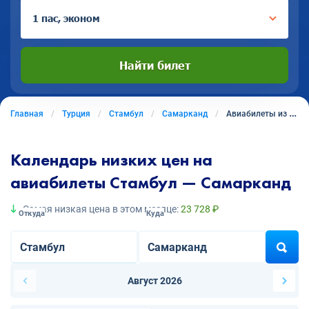
1 пас, эконом
Найти билет
Главная
Турция
Стамбул
Самарканд
Авиабилеты из Стамбула в Самарканд
Календарь низких цен на
авиабилеты Стамбул — Самарканд
Самая низкая цена в этом месяце:
23 728 ₽
Откуда
Куда
Август 2026