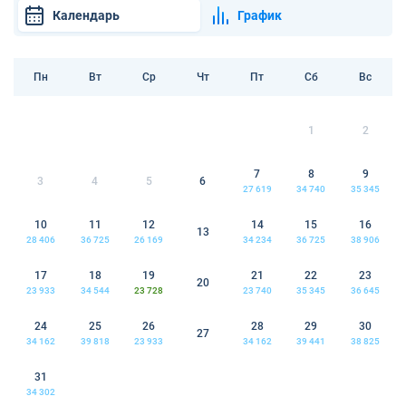
Календарь
График
Пн
Вт
Ср
Чт
Пт
Сб
Вс
1
2
7
8
9
3
4
5
6
27 619
34 740
35 345
10
11
12
14
15
16
13
28 406
36 725
26 169
34 234
36 725
38 906
17
18
19
21
22
23
20
23 933
34 544
23 728
23 740
35 345
36 645
24
25
26
28
29
30
27
34 162
39 818
23 933
34 162
39 441
38 825
31
34 302