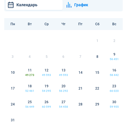
Календарь
График
Пн
Вт
Ср
Чт
Пт
Сб
Вс
1
2
9
3
4
5
6
7
8
56 451
11
12
13
16
10
14
15
49 273
49 593
49 593
58 442
18
19
20
23
17
21
22
52 461
54 295
56 292
66 020
25
26
27
30
24
28
29
56 449
60 599
54 458
59 955
31