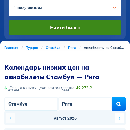
1 пас, эконом
Найти билет
Главная
Турция
Стамбул
Рига
Авиабилеты из Стамбула в Ригу
Календарь низких цен на
авиабилеты Стамбул — Рига
Самая низкая цена в этом месяце:
49 273 ₽
Откуда
Куда
Август 2026