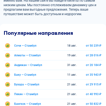
именно вам. На нашем сайте вы найдете билеты по самым
низким ценам. Мы постоянно отслеживаем динамику цен и
предлагаем вам выгодные предложения. Теперь ваше
путешествие может быть доступным и недорогим.
Популярные направления
Сочи — Стамбул
18 авг.
от 50 239 ₽
Алматы — Стамбул
19 авг.
от 28 016 ₽
Андижан — Стамбул
31 авг.
от 20 184 ₽
Баку — Стамбул
11 авг.
от 35 943 ₽
Бухара — Стамбул
21 авг.
от 29 915 ₽
Пекин — Стамбул
21 авг.
от 40 993 ₽
Бангкок — Стамбул
21 авг.
от 50 832 ₽