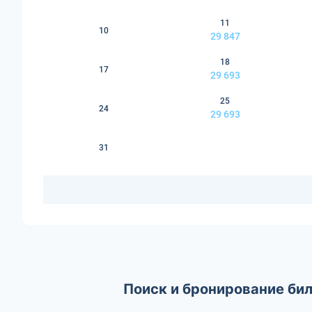
11
10
29 847
18
17
29 693
25
24
29 693
31
Поиск и бронирование би