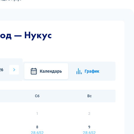
од — Нукус
26
Календарь
График
Сб
Вс
1
2
8
9
28 652
28 652