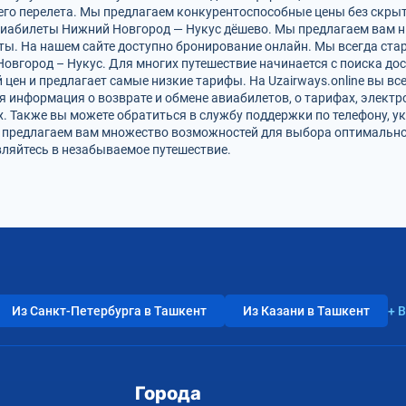
го перелета. Мы предлагаем конкурентоспособные цены без скрыт
виабилеты Нижний Новгород — Нукус дёшево. Мы предлагаем вам н
ты. На нашем сайте доступно бронирование онлайн. Мы всегда ста
вгород – Нукус. Для многих путешествие начинается с поиска до
цен и предлагает самые низкие тарифы. На Uzairways.online вы вс
я информация о возврате и обмене авиабилетов, о тарифах, электр
. Также вы можете обратиться в службу поддержки по телефону, ук
и предлагаем вам множество возможностей для выбора оптимально
вляйтесь в незабываемое путешествие.
Из Санкт-Петербурга в Ташкент
Из Казани в Ташкент
+ 
Города