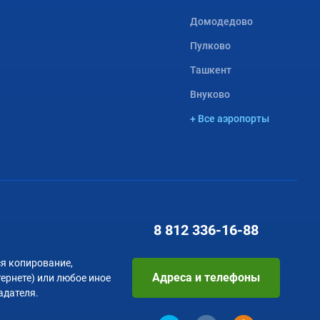
Домодедово
Пулково
Ташкент
Внуково
+ Все аэропорты
8 812
336-16-88
я копирование,
Адреса и телефоны
тернете) или любое иное
адателя.