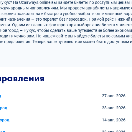
кус? На Uzairways.online вы найдете билеты по доступным ценам н
международным направлениям. Мы продаем авиабилеты напрямую 
ш сервис позволит вам быстро и удобно выбрать оптимальный вари
нкт назначения — это перелет без пересадок. Прямой рейс Нижний
ени. Одним из главных факторов при выборе авиабилета является
Новгород — Нукус, чтобы сделать ваше путешествие более эконом
ходит именно вам. На нашем сайте вы найдете билеты по самым н
е предложения. Теперь ваше путешествие может быть доступным и
правления
д
27 авг.
2026
ород
28 авг.
2026
город
14 авг.
2026