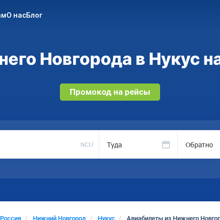
ам
О нас
Блог
его Новгорода в Нукус на
Промокод на рейсы
Туда
Обратно
NCU
Россия
Нижний Новгород
Нукус
Авиабилеты из Нижнего Новгор