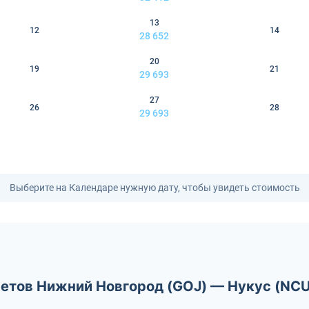
13
12
14
28 652
20
19
21
29 693
27
26
28
29 693
Выберите на Календаре нужную дату, чтобы увидеть стоимость
летов Нижний Новгород (GOJ) — Нукус (NCU