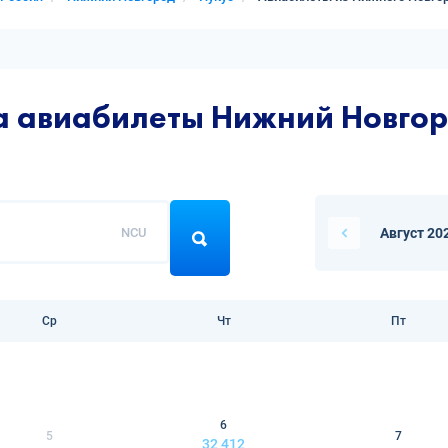
а авиабилеты Нижний Новгор
NCU
Август 20
Ср
Чт
Пт
6
5
7
32 412