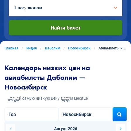
1 пас, эконом
Найти билет
Главная
Индия
Даболим
Новосибирск
Авиабилеты из Даболима в Новосибирск
Календарь низких цен на
авиабилеты Даболим —
Новосибирск
Узнай самую низкую цену в этом месяце
Откуда
Куда
Август 2026