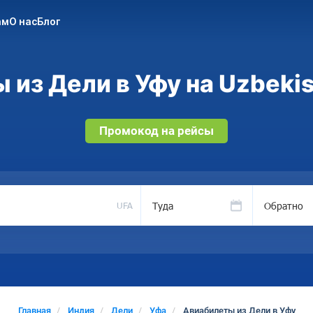
ам
О нас
Блог
 из Дели в Уфу на Uzbekis
Промокод на рейсы
Туда
Обратно
UFA
Главная
Индия
Дели
Уфа
Авиабилеты из Дели в Уфу