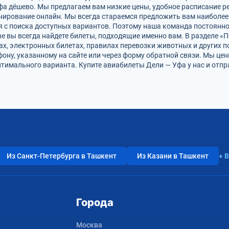
фа дёшево. Мы предлагаем вам низкие цены, удобное расписание р
онирование онлайн. Мы всегда стараемся предложить вам наиболе
я с поиска доступных вариантов. Поэтому наша команда постоянно
ine вы всегда найдете билеты, подходящие именно вам. В разделе 
фах, электронных билетах, правилах перевозки животных и других 
фону, указанному на сайте или через форму обратной связи. Мы це
имального варианта. Купите авиабилеты Дели — Уфа у нас и отпр
Из Санкт-Петербурга в Ташкент
Из Казани в Ташкент
+ 
Города
Москва