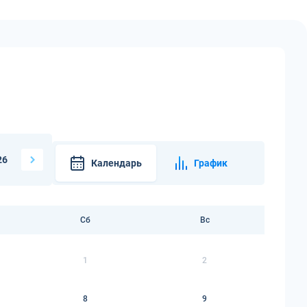
26
Календарь
График
Сб
Вс
1
2
8
9