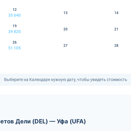
12
13
14
35 640
19
20
21
39 820
26
27
28
51 105
Выберите на Календаре нужную дату, чтобы увидеть стоимость
етов Дели (DEL) — Уфа (UFA)