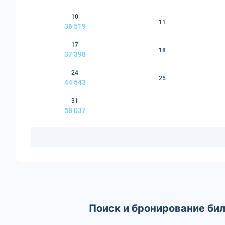
10
11
36 519
17
18
37 398
24
25
44 543
31
58 037
Поиск и бронирование бил