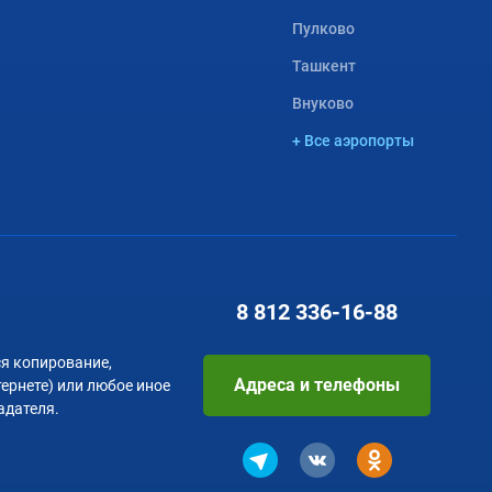
Пулково
Ташкент
Внуково
+ Все аэропорты
8 812
336-16-88
я копирование,
Адреса и телефоны
тернете) или любое иное
адателя.