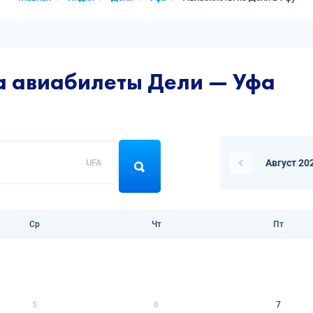
а авиабилеты Дели — Уфа
UFA
Август 20
Ср
Чт
Пт
5
6
7