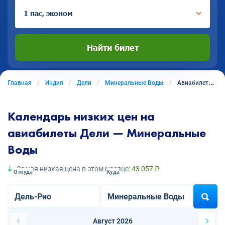
1 пас, эконом
Найти билет
Главная
Индия
Дели
Минеральные Воды
Авиабилеты из Дели в Минеральные Воды
Календарь низких цен на
авиабилеты Дели — Минеральные
Воды
Самая низкая цена в этом месяце:
43 057 ₽
Откуда
Куда
Август 2026