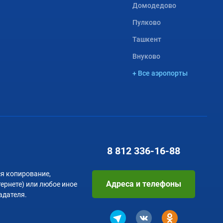
Домодедово
Пулково
Ташкент
Внуково
+ Все аэропорты
8 812
336-16-88
я копирование,
Адреса и телефоны
тернете) или любое иное
адателя.