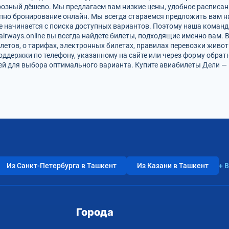
розный дёшево. Мы предлагаем вам низкие цены, удобное расписан
упно бронирование онлайн. Мы всегда стараемся предложить вам 
е начинается с поиска доступных вариантов. Поэтому наша команд
airways.online вы всегда найдете билеты, подходящие именно вам.
летов, о тарифах, электронных билетах, правилах перевозки живот
оддержки по телефону, указанному на сайте или через форму обрат
 для выбора оптимального варианта. Купите авиабилеты Дели — Г
Из Санкт-Петербурга в Ташкент
Из Казани в Ташкент
+ 
Города