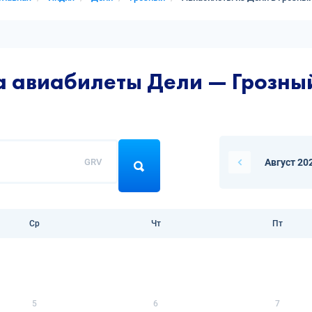
а авиабилеты Дели — Грозны
GRV
Август 20
Ср
Чт
Пт
5
6
7