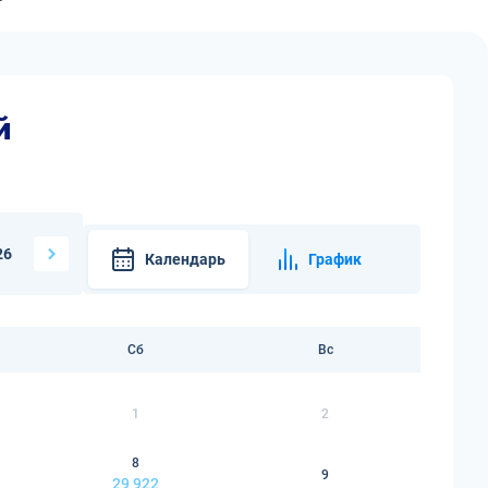
й
26
Календарь
График
Сб
Вс
1
2
8
9
29 922