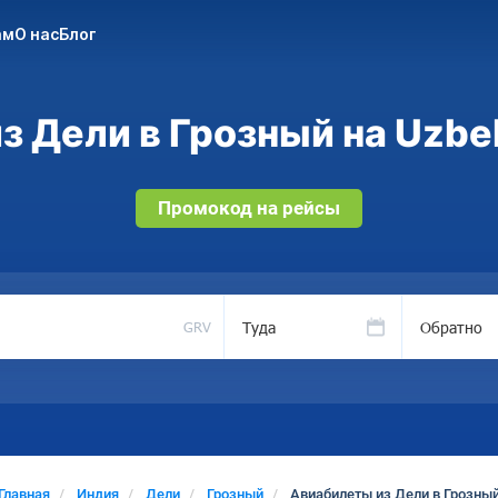
ам
О нас
Блог
 Дели в Грозный на Uzbe
Промокод на рейсы
Туда
Обратно
GRV
Главная
Индия
Дели
Грозный
Авиабилеты из Дели в Грозны