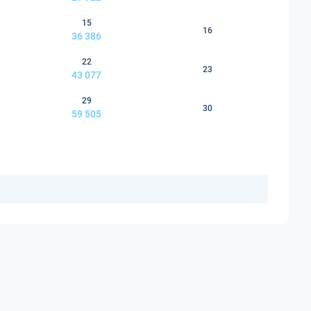
15
16
36 386
22
23
43 077
29
30
59 505