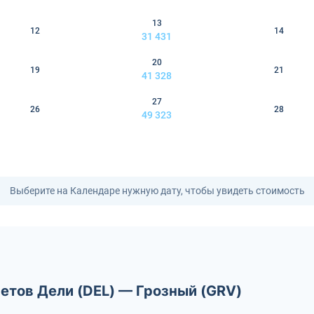
13
12
14
31 431
20
19
21
41 328
27
26
28
49 323
Выберите на Календаре нужную дату, чтобы увидеть стоимость
етов Дели (DEL) — Грозный (GRV)