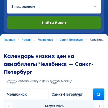
1 пас, эконом
Найти билет
Главная
Россия
Челябинск
Санкт-Петербург
Авиабилеты из Челябинска в Санкт-Петербург
Календарь низких цен на
авиабилеты Челябинск — Санкт-
Петербург
Узнай самую низкую цену в этом месяце
Откуда
Куда
Август 2026