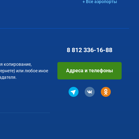
+ Все аэропорты
8 812
336-16-88
я копирование,
Адреса и телефоны
тернете) или любое иное
адателя.