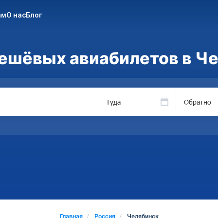
ам
О нас
Блог
ешёвых авиабилетов в Ч
Туда
Обратно
Главная
Россия
Челябинск