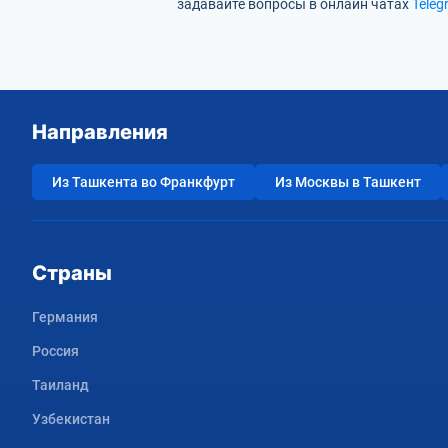
задавайте вопросы в онлайн чатах
Teleg
Направления
Из Ташкента во Франкфурт
Из Москвы в Ташкент
Страны
Германия
Россия
Таиланд
Узбекистан