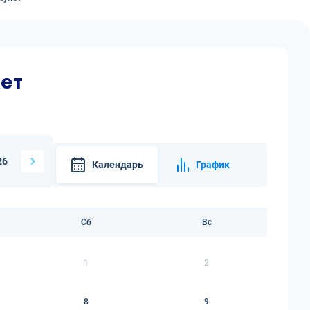
ет
26
Календарь
График
Сб
Вс
1
2
8
9