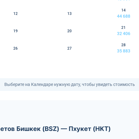
14
12
13
44 688
21
19
20
32 406
28
26
27
35 883
Выберите на Календаре нужную дату, чтобы увидеть стоимость
етов Бишкек (BSZ) — Пхукет (HKT)