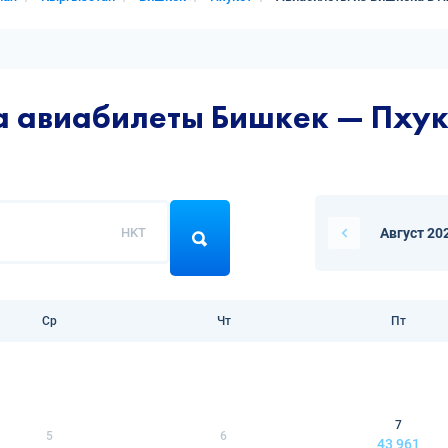
а авиабилеты Бишкек — Пхук
HKT
Август 20
Ср
Чт
Пт
7
5
6
43 961