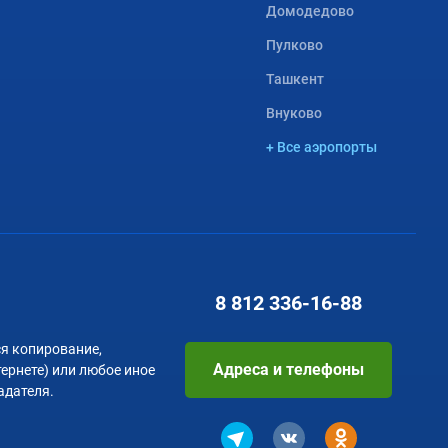
Домодедово
Пулково
Ташкент
Внуково
+ Все аэропорты
8 812
336-16-88
я копирование,
Адреса и телефоны
тернете) или любое иное
адателя.