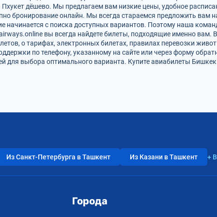
 Пхукет дёшево. Мы предлагаем вам низкие цены, удобное расписа
упно бронирование онлайн. Мы всегда стараемся предложить вам 
ие начинается с поиска доступных вариантов. Поэтому наша команд
airways.online вы всегда найдете билеты, подходящие именно вам.
летов, о тарифах, электронных билетах, правилах перевозки живот
оддержки по телефону, указанному на сайте или через форму обрат
 для выбора оптимального варианта. Купите авиабилеты Бишкек —
Из Санкт-Петербурга в Ташкент
Из Казани в Ташкент
+ 
Города