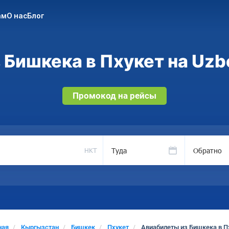
ам
О нас
Блог
Бишкека в Пхукет на Uzb
Промокод на рейсы
Туда
Обратно
HKT
ная
Кыргызстан
Бишкек
Пхукет
Авиабилеты из Бишкека в П