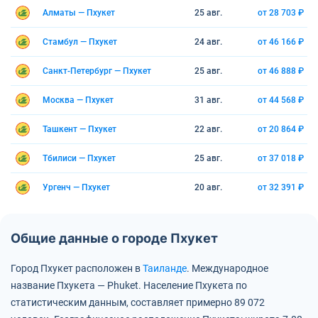
Алматы — Пхукет
25 авг.
от 28 703 ₽
Стамбул — Пхукет
24 авг.
от 46 166 ₽
Санкт-Петербург — Пхукет
25 авг.
от 46 888 ₽
Москва — Пхукет
31 авг.
от 44 568 ₽
Ташкент — Пхукет
22 авг.
от 20 864 ₽
Тбилиси — Пхукет
25 авг.
от 37 018 ₽
Ургенч — Пхукет
20 авг.
от 32 391 ₽
Общие данные о городе Пхукет
Город Пхукет расположен в
Таиланде
.
Международное
название Пхукета — Phuket.
Население Пхукета по
статистическим данным, составляет примерно 89 072