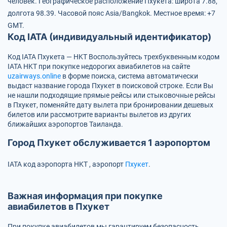
человек.
Географическое расположение Пхукета: широта 7.88,
долгота 98.39.
Часовой пояс Asia/Bangkok.
Местное время: +7
GMT.
Код IATA (индивидуальный идентификатор)
Код IATA Пхукета — HKT
Воспользуйтесь трехбуквенным кодом
IATA
HKT
при покупке недорогих авиабилетов на сайте
uzairways.online
в форме поиска, система автоматически
выдаст название города Пхукет в поисковой строке. Если Вы
не нашли подходящие прямые рейсы или стыковочные рейсы
в Пхукет, поменяйте дату вылета при бронировании дешевых
билетов или рассмотрите варианты вылетов из других
ближайших аэропортов Таиланда.
Город Пхукет обслуживается 1 аэропортом
IATA код аэропорта
HKT
, аэропорт
Пхукет
.
Важная информация при покупке
авиабилетов в Пхукет
При покупке авиабилетов мы гарантируем безопасность