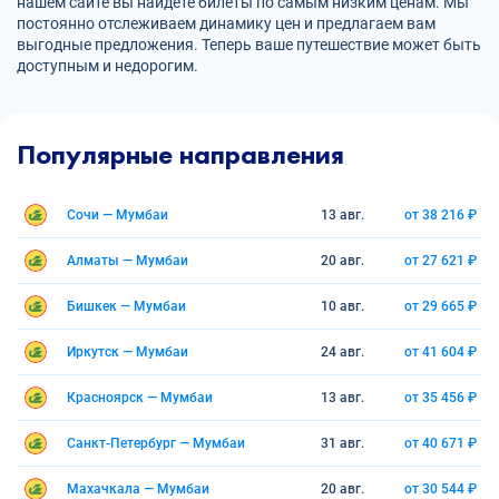
нашем сайте вы найдете билеты по самым низким ценам. Мы
постоянно отслеживаем динамику цен и предлагаем вам
выгодные предложения. Теперь ваше путешествие может быть
доступным и недорогим.
Популярные направления
Сочи — Мумбаи
13 авг.
от 38 216 ₽
Алматы — Мумбаи
20 авг.
от 27 621 ₽
Бишкек — Мумбаи
10 авг.
от 29 665 ₽
Иркутск — Мумбаи
24 авг.
от 41 604 ₽
Красноярск — Мумбаи
13 авг.
от 35 456 ₽
Санкт-Петербург — Мумбаи
31 авг.
от 40 671 ₽
Махачкала — Мумбаи
20 авг.
от 30 544 ₽