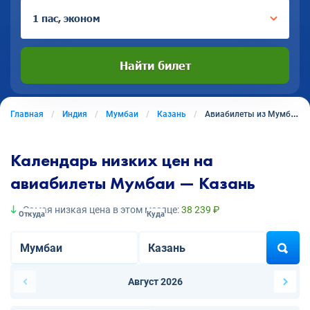
1 пас, эконом
Найти билет
Главная
Индия
Мумбаи
Казань
Авиабилеты из Мумбаи в Казань
Календарь низких цен на
авиабилеты Мумбаи — Казань
Самая низкая цена в этом месяце:
38 239 ₽
Откуда
Куда
Август 2026