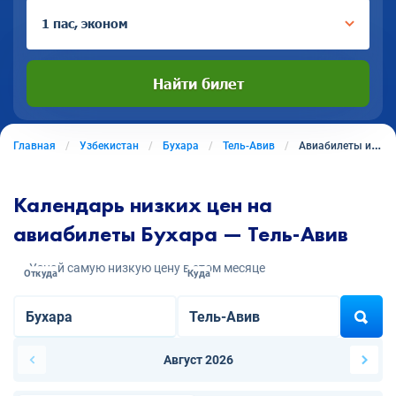
1 пас, эконом
Найти билет
Главная
Узбекистан
Бухара
Тель-Авив
Авиабилеты из Бухары в Тель-Авив
Календарь низких цен на
авиабилеты Бухара — Тель-Авив
Узнай самую низкую цену в этом месяце
Откуда
Куда
Август 2026