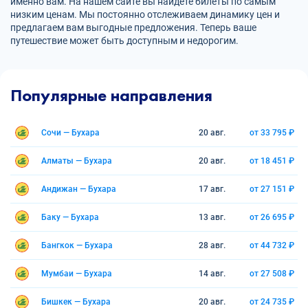
именно вам. На нашем сайте вы найдете билеты по самым
низким ценам. Мы постоянно отслеживаем динамику цен и
предлагаем вам выгодные предложения. Теперь ваше
путешествие может быть доступным и недорогим.
Популярные направления
Сочи — Бухара
20 авг.
от 33 795 ₽
Алматы — Бухара
20 авг.
от 18 451 ₽
Андижан — Бухара
17 авг.
от 27 151 ₽
Баку — Бухара
13 авг.
от 26 695 ₽
Бангкок — Бухара
28 авг.
от 44 732 ₽
Мумбаи — Бухара
14 авг.
от 27 508 ₽
Бишкек — Бухара
20 авг.
от 24 735 ₽