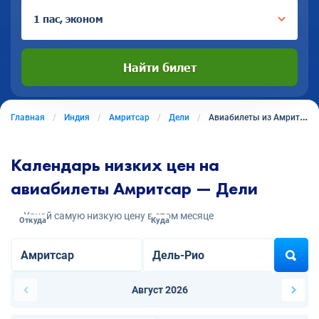
1 пас, эконом
Найти билет
Главная
Индия
Амритсар
Дели
Авиабилеты из Амритсара в Дели
Календарь низких цен на
авиабилеты Амритсар — Дели
Узнай самую низкую цену в этом месяце
Откуда
Куда
Август 2026