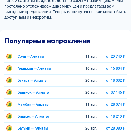
нашем сайте вы найдете билеты по самым низким ценам. Мы
постоянно отслеживаем динамику цен и предлагаем вам
выгодные предложения. Теперь ваше путешествие может быть
доступным и недорогим.
Популярные направления
Сочи — Алматы
11 авг.
от 29 749 ₽
Андижан — Алматы
16 авг.
от 16 804 ₽
Бухара — Алматы
26 авг.
от 18 032 ₽
Бангкок — Алматы
26 авг.
от 37 146 ₽
Мумбаи — Алматы
11 авг.
от 28 074 ₽
Бишкек — Алматы
11 авг.
от 18 219 ₽
Батуми — Алматы
26 авг.
от 28 980 ₽