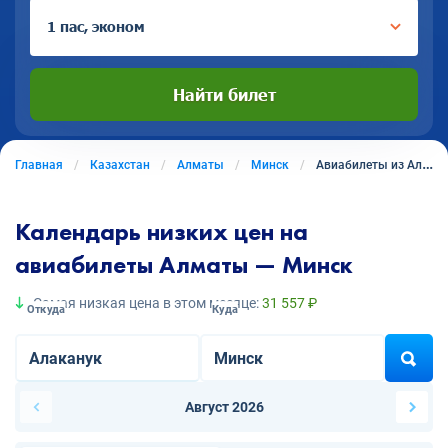
1 пас, эконом
Найти билет
Главная
Казахстан
Алматы
Минск
Авиабилеты из Алматы в Минск
Календарь низких цен на
авиабилеты Алматы — Минск
Самая низкая цена в этом месяце:
31 557 ₽
Откуда
Куда
Август 2026