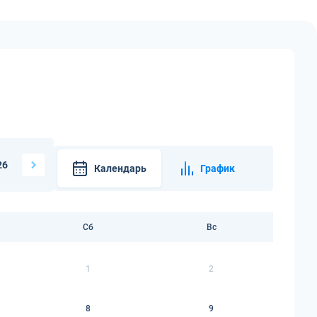
26
Календарь
График
Сб
Вс
1
2
8
9