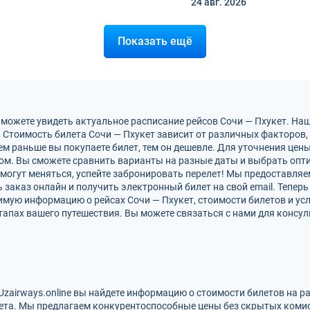
24 авг.
2026
Показать ещё
 можете увидеть актуальное расписание рейсов Сочи — Пхукет. На
 Стоимость билета Сочи — Пхукет зависит от различных факторов, 
м раньше вы покупаете билет, тем он дешевле. Для уточнения цен
м. Вы сможете сравнить варианты на разные даты и выбрать опт
 могут меняться, успейте забронировать перелет! Мы предоставля
заказ онлайн и получить электронный билет на свой email. Теперь
имую информацию о рейсах Сочи — Пхукет, стоимости билетов и у
тапах вашего путешествия. Вы можете связаться с нами для консул
 Uzairways.online вы найдете информацию о стоимости билетов на 
ета. Мы предлагаем конкурентоспособные цены без скрытых комис