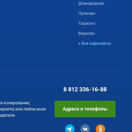
Домодедово
Пулково
Ташкент
Внуково
+ Все аэропорты
8 812
336-16-88
я копирование,
Адреса и телефоны
тернете) или любое иное
адателя.