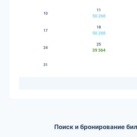
11
10
50 268
18
17
50 268
25
24
39 364
31
Поиск и бронирование бил