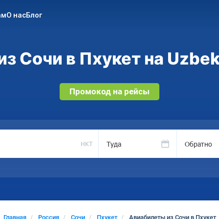
ам
О нас
Блог
з Сочи в Пхукет на Uzbek
Промокод на рейсы
Туда
Обратно
HKT
Главная
Россия
Сочи
Пхукет
Авиабилеты из Сочи в Пхукет