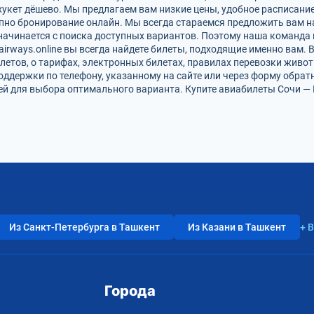
хукет дёшево. Мы предлагаем вам низкие цены, удобное расписани
упно бронирование онлайн. Мы всегда стараемся предложить вам 
 начинается с поиска доступных вариантов. Поэтому наша команда 
airways.online вы всегда найдете билеты, подходящие именно вам.
летов, о тарифах, электронных билетах, правилах перевозки живот
оддержки по телефону, указанному на сайте или через форму обрат
 для выбора оптимального варианта. Купите авиабилеты Сочи — П
Из Санкт-Петербурга в Ташкент
Из Казани в Ташкент
+ 
Города