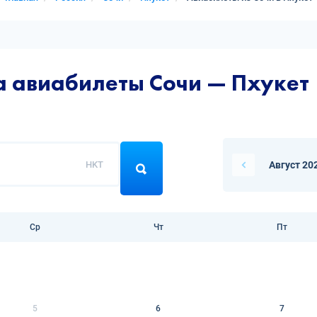
а авиабилеты Сочи — Пхукет
HKT
Август 20
Ср
Чт
Пт
5
6
7